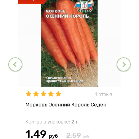
1 отзыв
Морковь Осенний Король Седек
Кол-во в упаковке:
2 г
1.49
2.59
руб
руб