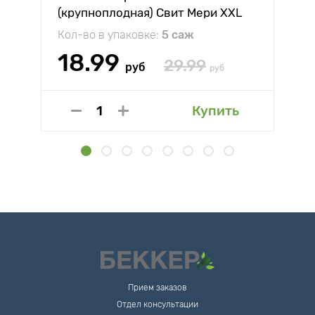
(крупноплодная) Свит Мери XXL
Кол-во в упаковке:
5 саж
18.99
29.99
руб
руб
Купить
Прием заказов
Отдел консультации