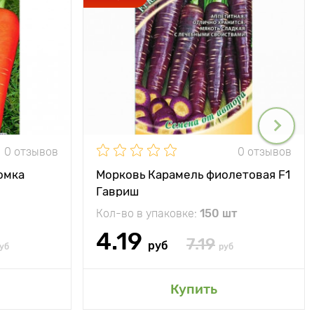
0 отзывов
0 отзывов
омка
Морковь Карамель фиолетовая F1
Гавриш
Кол-во в упаковке:
150 шт
4.19
7.19
руб
уб
руб
Купить