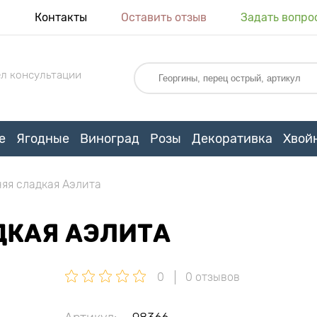
я
Контакты
Оставить отзыв
Задать вопро
л консультации
е
Ягодные
Виноград
Розы
Декоративка
Хвой
яя сладкая Аэлита
ДКАЯ АЭЛИТА
0
0 отзывов