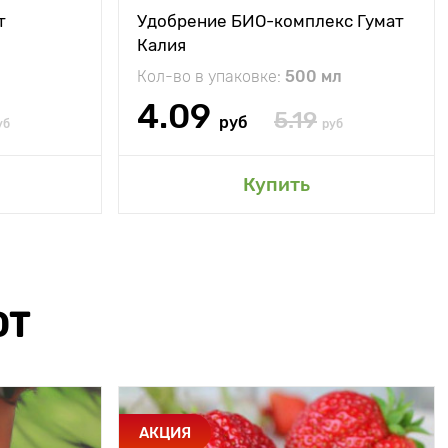
т
Удобрение БИО-комплекс Гумат
Калия
Кол-во в упаковке:
500 мл
4.09
5.19
руб
уб
руб
Купить
ЮТ
АКЦИЯ