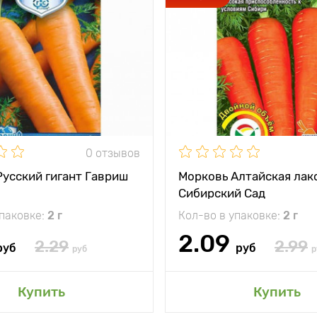
0 отзывов
Русский гигант Гавриш
Морковь Алтайская лак
Сибирский Сад
упаковке:
2 г
Кол-во в упаковке:
2 г
2.09
2.29
2.99
руб
руб
руб
р
Купить
Купить