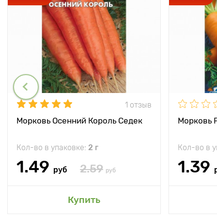
1 отзыв
Морковь Осенний Король Седек
Морковь 
Кол-во в упаковке:
2 г
Кол-во в 
1.49
1.39
2.59
руб
руб
Купить