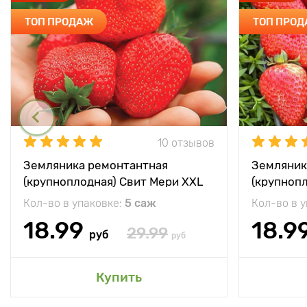
ТОП ПРОДАЖ
ТОП ПРО
10 отзывов
Земляника ремонтантная
Земляник
(крупноплодная) Свит Мери XXL
(крупноп
Кол-во в упаковке:
5 саж
Кол-во в 
18.99
18.9
29.99
руб
руб
Купить