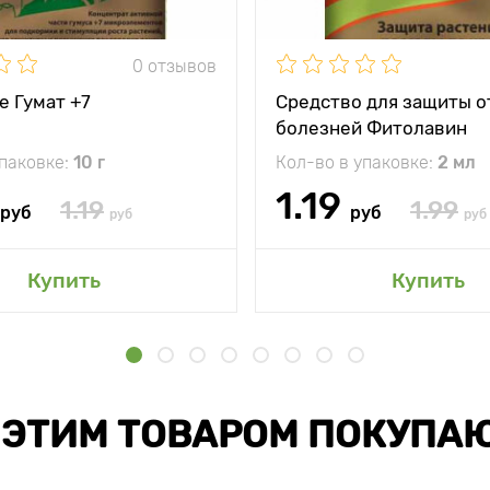
0 отзывов
е Гумат +7
Средство для защиты о
болезней Фитолавин
упаковке:
10 г
Кол-во в упаковке:
2 мл
1.19
1.19
1.99
руб
руб
руб
руб
Купить
Купить
 ЭТИМ ТОВАРОМ ПОКУПА