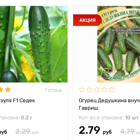
АКЦИЯ
1 отзыв
зуля F1 Седек
Огурец Дедушкина внуч
Гавриш
упаковке:
0.2 г
Кол-во в упаковке:
10 шт
2.79
2.29
4.79
руб
руб
руб
р