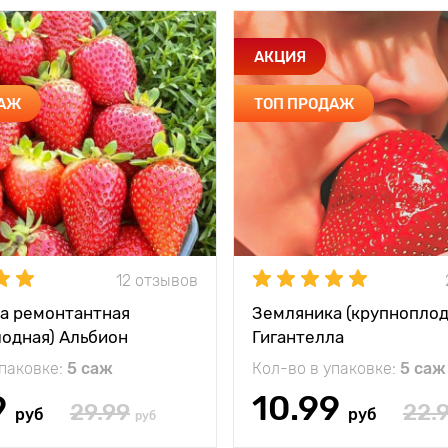
АКЦИЯ
ДАЖ
ТОП ПРОДАЖ
12 отзывов
а ремонтантная
Земляника (крупноплод
лодная) Альбион
Гигантелла
упаковке:
5 саж
Кол-во в упаковке:
5 саж
9
10.99
29.99
22.
руб
руб
руб