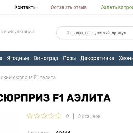
я
Контакты
Оставить отзыв
Задать вопро
л консультации
е
Ягодные
Виноград
Розы
Декоративка
Хвой
ский сюрприз F1 Аэлита
СЮРПРИЗ F1 АЭЛИТА
0
0 отзывов