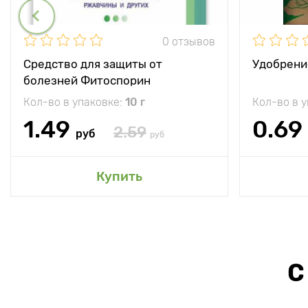
0 отзывов
Средство для защиты от
Удобрени
болезней Фитоспорин
Кол-во в упаковке:
10 г
Кол-во в 
1.49
0.69
2.59
руб
руб
Купить
С