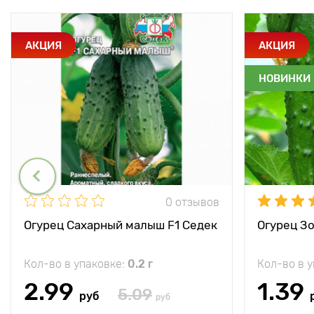
АКЦИЯ
АКЦИЯ
НОВИНКИ
0 отзывов
Огурец Сахарный малыш F1 Седек
Огурец Зо
Кол-во в упаковке:
0.2 г
Кол-во в 
2.99
1.39
5.09
руб
руб