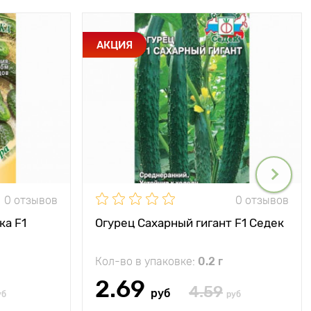
АКЦИЯ
0 отзывов
0 отзывов
ка F1
Огурец Сахарный гигант F1 Седек
Кол-во в упаковке:
0.2 г
2.69
4.59
руб
уб
руб