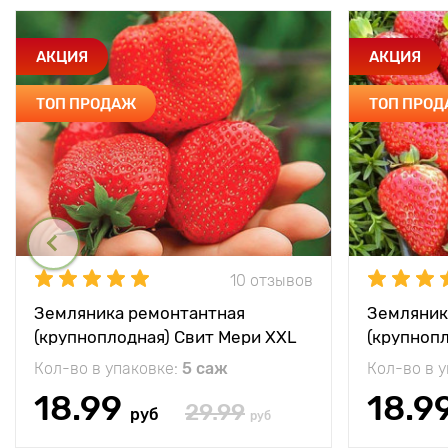
АКЦИЯ
АКЦИЯ
ТОП ПРОДАЖ
ТОП ПРО
10 отзывов
Земляника ремонтантная
Земляник
(крупноплодная) Свит Мери XXL
(крупноп
Кол-во в упаковке:
5 саж
Кол-во в 
18.99
18.9
29.99
руб
руб