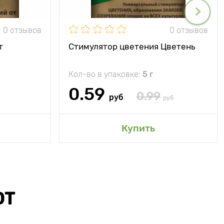
0 отзывов
0 отзывов
т
Стимулятор цветения Цветень
Кол-во в упаковке:
5 г
0.59
0.99
руб
руб
Купить
ЮТ