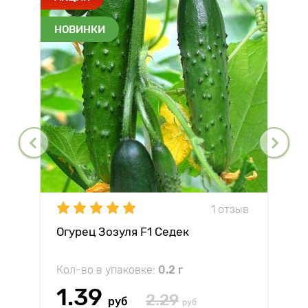
НОВИНКИ
1 отзыв
Огурец Зозуля F1 Седек
Кол-во в упаковке:
0.2 г
1.39
2.29
руб
руб