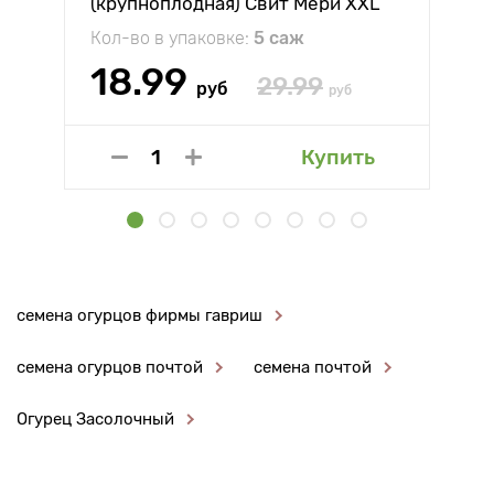
(крупноплодная) Свит Мери XXL
Кол-во в упаковке:
5 саж
18.99
29.99
руб
руб
Купить
семена огурцов фирмы гавриш
семена огурцов почтой
семена почтой
Огурец Засолочный