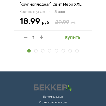
(крупноплодная) Свит Мери XXL
Кол-во в упаковке:
5 саж
18.99
29.99
руб
руб
Купить
Прием заказов
Отдел консультации