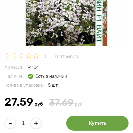
0
0 отзывов
Артикул:
74104
Наличие:
Есть в наличии
Кол-во в упаковке:
5 шт.
27.59
37.69
руб
руб
-
+
Купить