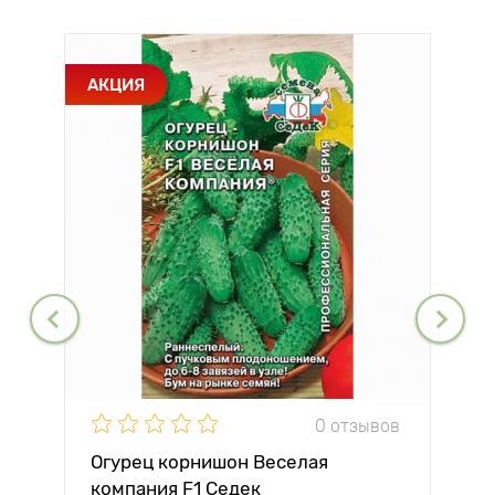
АКЦИЯ
0 отзывов
Огурец корнишон Веселая
компания F1 Седек