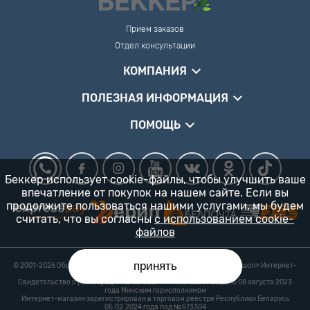
Прием заказов
Отдел консультации
КОМПАНИЯ
ПОЛЕЗНАЯ ИНФОРМАЦИЯ
ПОМОЩЬ
Беккер использует cookie-файлы, чтобы улучшить ваше
впечатление от покупок на нашем сайте. Если вы
продолжите пользоваться нашими услугами, мы будем
считать, что вы согласны
с использованием cookie-
файлов
принять
© 2001-2026 Общество с ограниченной ответственностью «Гарденшоп» Интернет-
магазин «БЕККЕР™» 24/7
Свидетельство о регистрации № 0218821 УНП 193702687 выдано 08 августа 2023
года Минским горисполкомом
Интернет-магазин зарегистрирован в торговом реестре Республики Беларусь
05.02.2024 года под №573304