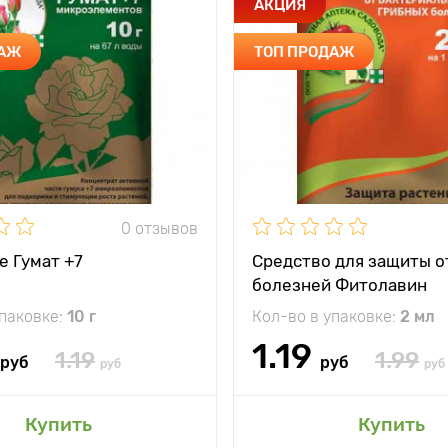
АКЦИЯ
ДАЖ
ТОП ПРОДАЖ
0 отзывов
е Гумат +7
Средство для защиты о
болезней Фитолавин
упаковке:
10 г
Кол-во в упаковке:
2 мл
1.19
1.19
1.99
руб
руб
руб
руб
Купить
Купить