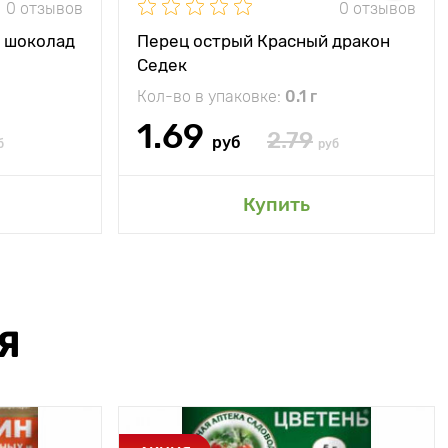
0 отзывов
0 отзывов
й шоколад
Перец острый Красный дракон
Седек
Кол-во в упаковке:
0.1 г
1.69
2.79
руб
б
руб
Купить
Я