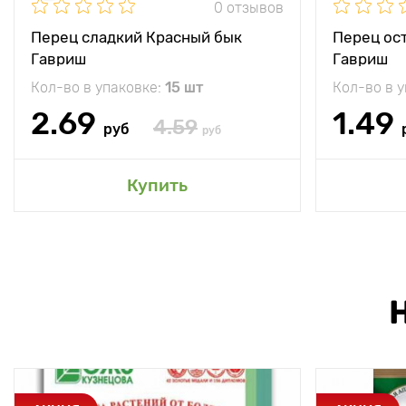
0 отзывов
Перец сладкий Красный бык
Перец ос
Гавриш
Гавриш
Кол-во в упаковке:
15 шт
Кол-во в 
2.69
1.49
4.59
руб
руб
Купить