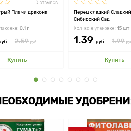
0 отзывов
трый Пламя дракона
Перец сладкий Сладки
Сибирский Сад
упаковке:
0.1 г
Кол-во в упаковке:
15 шт
1.39
2.59
1.99
руб
руб
руб
ру
Купить
Купить
НЕОБХОДИМЫЕ УДОБРЕНИ