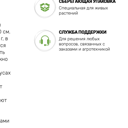
СБЕРЕГАЮЩАЯ УПАКОВКА
Специальная для живых
растений
и
 см.
СЛУЖБА ПОДДЕРЖКИ
, в
Для решения любых
вопросов, связанных с
тся
заказами и агротехникой
ть
жно
усах
т
ают
е
щами