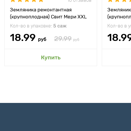
10 отзывов
Земляника ремонтантная
Земляник
(крупноплодная) Свит Мери XXL
(крупноп
Кол-во в упаковке:
5 саж
Кол-во в 
18.99
18.9
29.99
руб
руб
Купить