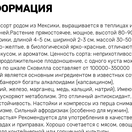
ОРМАЦИЯ
сорт родом из Мексики, выращивается в теплицах 
дней.Растение прямостоячее, мощное, высотой 80-90
и, длиной 4-5 см, шириной 2-3 см, массой 30-50 г
о-желтые, в биологической ярко-красные, отличаю
кусом, и ароматом. Ценность сорта: неприхотливос
продолжительное плодоношение, с одного куста мо
ы по шкале Сковилла составляет от 100000-350000
ый является основным ингредиентом в известных со
абанеро» богаты алкалоидами (капсаицином),
ий, железо, марганец, медь, кальций, натрий). Имею
ускоряют метаболизм. Это отличный антиоксидант,
стойчивость. Настойки и компрессы из перца сним
тизме. Сильный афродизиак (особенно для мужчин),
астья» Рекомендуется для употребления в качеств
адах и приправах. Хорошо сочетается с мясом, ово
для контейнерной или горшечной культуры.