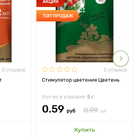
АКЦИЯ
ТОП ПРОДАЖ
0 отзывов
0 отзывов
т
Стимулятор цветения Цветень
Кол-во в упаковке:
5 г
0.59
0.99
руб
руб
Купить