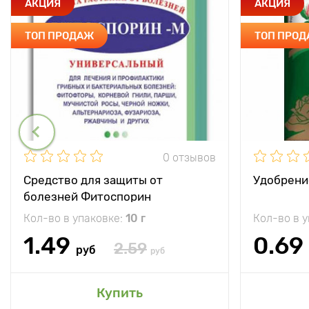
АКЦИЯ
АКЦИЯ
ТОП ПРОДАЖ
ТОП ПРО
0 отзывов
Средство для защиты от
Удобрени
болезней Фитоспорин
Кол-во в упаковке:
10 г
Кол-во в 
1.49
0.69
2.59
руб
руб
Купить