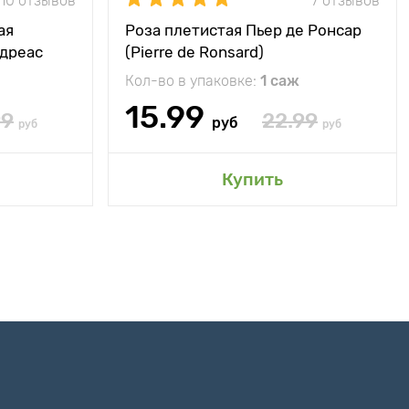
10 отзывов
7 отзывов
ая
Роза плетистая Пьер де Ронсар
ндреас
(Pierre de Ronsard)
Кол-во в упаковке:
1 саж
15.99
99
22.99
руб
руб
руб
Купить