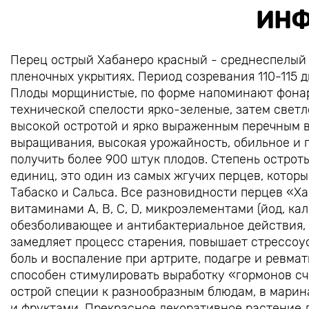
ИНФ
Перец острый Хабанеро красный - среднеспелый 
пленочных укрытиях. Период созревания 110-115 
Плоды морщинистые, по форме напоминают фонарик
технической спелости ярко-зеленые, затем светл
высокой остротой и ярко выраженным перечным в
выращивания, высокая урожайность, обильное и 
получить более 900 штук плодов. Степень острот
единиц, это один из самых жгучих перцев, котор
Табаско и Сальса. Все разновидности перцев «Х
витаминами А, В, С, D, микроэлементами (йод, кал
обезболивающее и антибактериальное действия, 
замедляет процесс старения, повышает стрессоу
боль и воспаление при артрите, подагре и ревма
способен стимулировать выработку «гормонов сч
острой специи к разнообразным блюдам, в марин
и фруктами. Прекрасное декоративное растение 