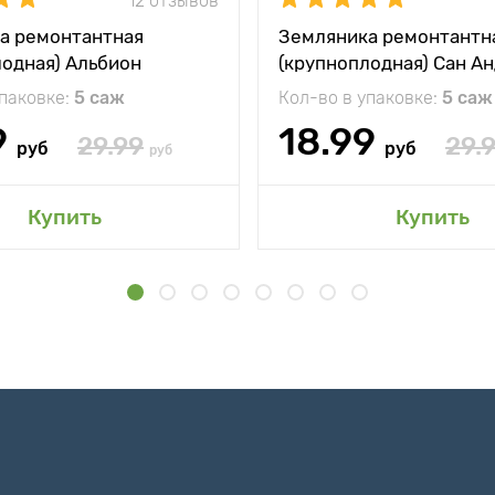
12 отзывов
а ремонтантная
Земляника ремонтантн
лодная) Альбион
(крупноплодная) Сан А
упаковке:
5 саж
Кол-во в упаковке:
5 саж
9
18.99
29.99
29.
руб
руб
руб
Купить
Купить