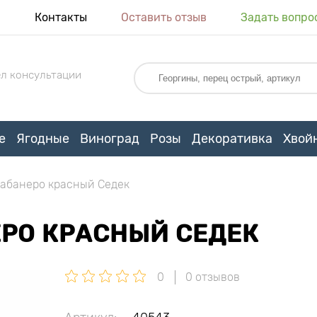
я
Контакты
Оставить отзыв
Задать вопро
л консультации
е
Ягодные
Виноград
Розы
Декоративка
Хвой
абанеро красный Седек
ЕРО КРАСНЫЙ СЕДЕК
0
0 отзывов