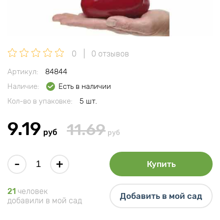
0
0 отзывов
Артикул:
84844
Наличие:
Есть в наличии
Кол-во в упаковке:
5 шт.
9.19
11.69
руб
руб
-
+
Купить
21
человек
Добавить в мой сад
добавили в мой сад