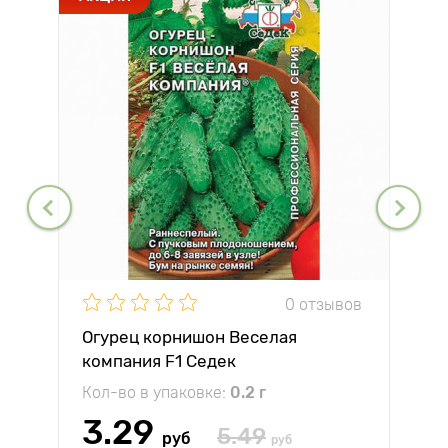
0 отзывов
Огурец корнишон Веселая
компания F1 Седек
Кол-во в упаковке:
0.2 г
3.29
5.49
руб
руб