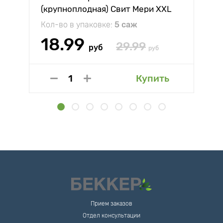
(крупноплодная) Свит Мери XXL
Кол-во в упаковке:
5 саж
18.99
29.99
руб
руб
Купить
Прием заказов
Отдел консультации