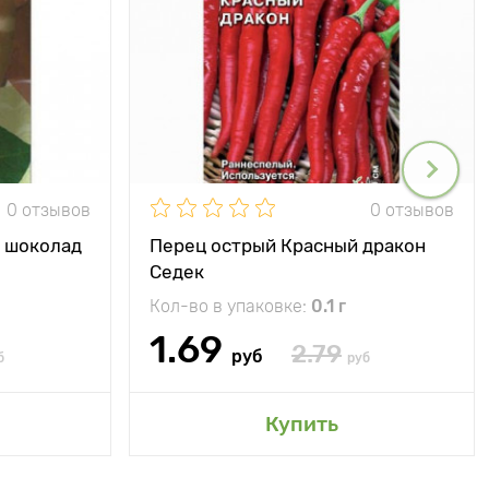
0 отзывов
0 отзывов
й шоколад
Перец острый Красный дракон
Седек
Кол-во в упаковке:
0.1 г
1.69
2.79
руб
б
руб
Купить