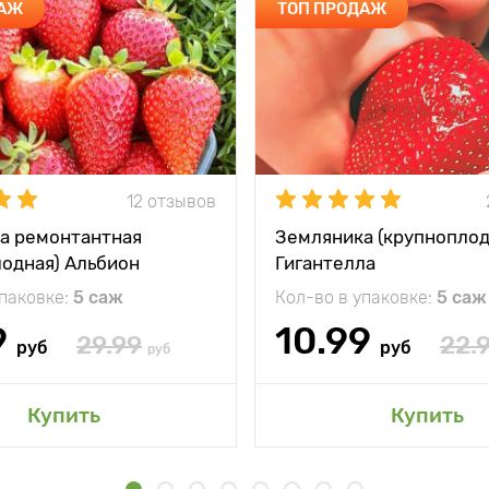
ДАЖ
ТОП ПРОДАЖ
12 отзывов
а ремонтантная
Земляника (крупноплод
лодная) Альбион
Гигантелла
упаковке:
5 саж
Кол-во в упаковке:
5 саж
9
10.99
29.99
22.
руб
руб
руб
Купить
Купить