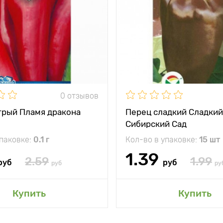
0 отзывов
трый Пламя дракона
Перец сладкий Сладки
Сибирский Сад
упаковке:
0.1 г
Кол-во в упаковке:
15 шт
1.39
2.59
1.99
руб
руб
руб
ру
Купить
Купить