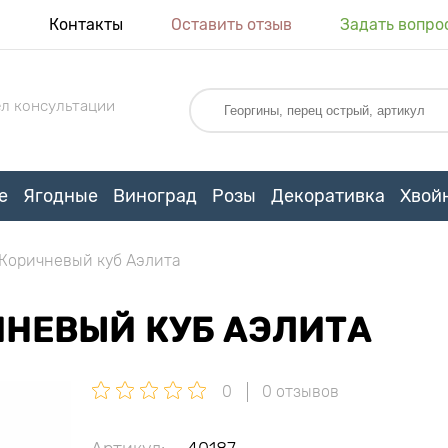
я
Контакты
Оставить отзыв
Задать вопро
л консультации
е
Ягодные
Виноград
Розы
Декоративка
Хвой
Коричневый куб Аэлита
ЧНЕВЫЙ КУБ АЭЛИТА
0
0 отзывов