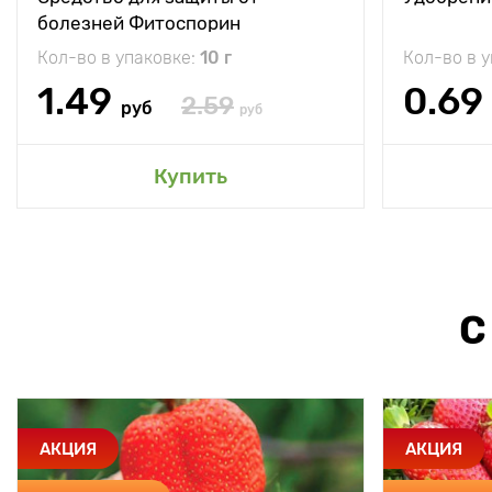
болезней Фитоспорин
Кол-во в упаковке:
10 г
Кол-во в 
1.49
0.69
2.59
руб
руб
Купить
С
АКЦИЯ
АКЦИЯ