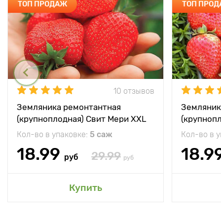
ТОП ПРОДАЖ
ТОП ПРО
10 отзывов
Земляника ремонтантная
Земляник
(крупноплодная) Свит Мери XXL
(крупноп
Кол-во в упаковке:
5 саж
Кол-во в 
18.99
18.9
29.99
руб
руб
Купить