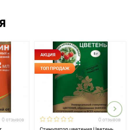
Я
АКЦИЯ
ТОП ПРОДАЖ
0 отзывов
0 отзывов
т
Стимулятор цветения Цветень