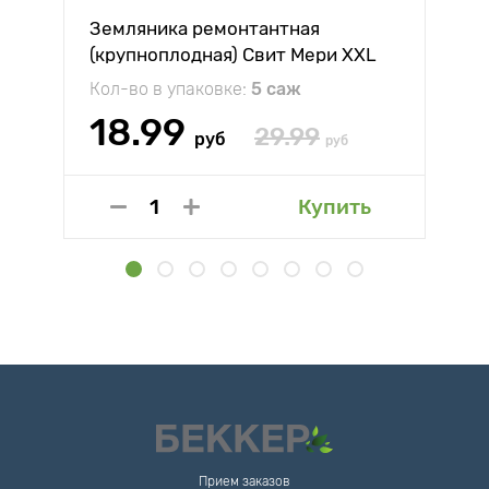
Земляника ремонтантная
(крупноплодная) Свит Мери XXL
Кол-во в упаковке:
5 саж
18.99
29.99
руб
руб
Купить
Прием заказов