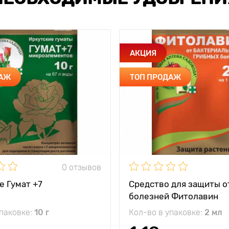
АКЦИЯ
ДАЖ
ТОП ПРОДАЖ
0 отзывов
е Гумат +7
Средство для защиты о
болезней Фитолавин
упаковке:
10 г
Кол-во в упаковке:
2 мл