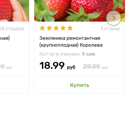
28 отзывов
3 отзыва
ная)
Земляника ремонтантная
(крупноплодная) Королева
Елизавета
Кол-во в упаковке:
5 саж
18.99
99
29.99
руб
руб
руб
Купить