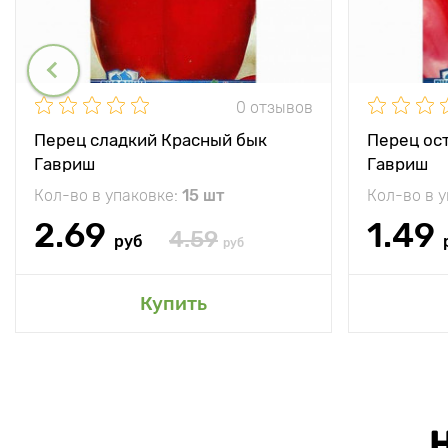
0 отзывов
Перец сладкий Красный бык
Перец ос
Гавриш
Гавриш
Кол-во в упаковке:
15 шт
Кол-во в 
2.69
1.49
4.59
руб
руб
Купить