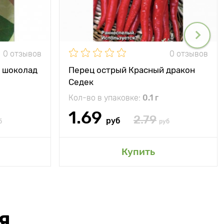
0 отзывов
0 отзывов
й шоколад
Перец острый Красный дракон
Седек
Кол-во в упаковке:
0.1 г
1.69
2.79
руб
б
руб
Купить
Я