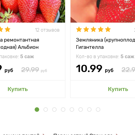
12 отзывов
а ремонтантная
Земляника (крупноплод
лодная) Альбион
Гигантелла
упаковке:
5 саж
Кол-во в упаковке:
5 саж
9
10.99
29.99
22.
руб
руб
руб
Купить
Купить