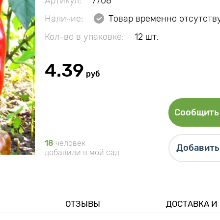
Артикул:
7708
Наличие:
Товар временно отсутств
Кол-во в упаковке:
12 шт.
4.39
руб
Сообщить 
18
человек
Добавить 
добавили в мой сад
ОТЗЫВЫ
ДОСТАВКА И