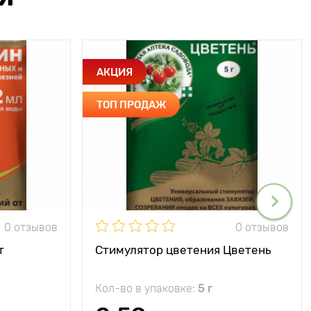
АКЦИЯ
ТОП ПРОДАЖ
0 отзывов
0 отзывов
т
Стимулятор цветения Цветень
Кол-во в упаковке:
5 г