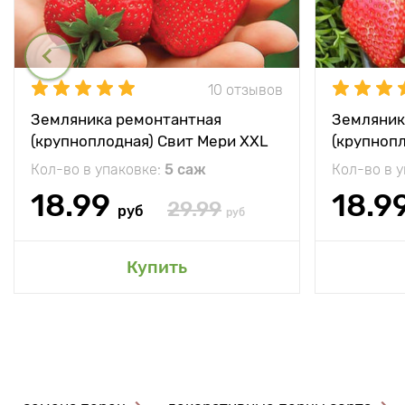
10 отзывов
Земляника ремонтантная
Земляник
(крупноплодная) Свит Мери XXL
(крупноп
Кол-во в упаковке:
5 саж
Кол-во в 
18.99
18.9
29.99
руб
руб
Купить