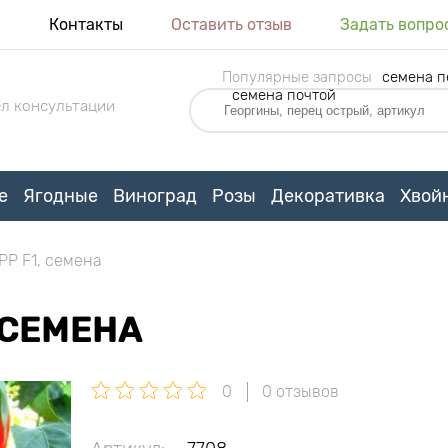
я
Контакты
Оставить отзыв
Задать вопро
Популярные запросы
семена п
семена почтой
л консультации
е
Ягодные
Виноград
Розы
Декоративка
Хвой
PP F1, семена
 СЕМЕНА
0
0 отзывов