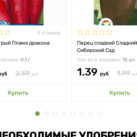
0 отзывов
трый Пламя дракона
Перец сладкий Сладки
Сибирский Сад
упаковке:
0.1 г
Кол-во в упаковке:
15 шт
1.39
2.59
1.99
руб
руб
руб
ру
Купить
Купить
НЕОБХОДИМЫЕ УДОБРЕНИ