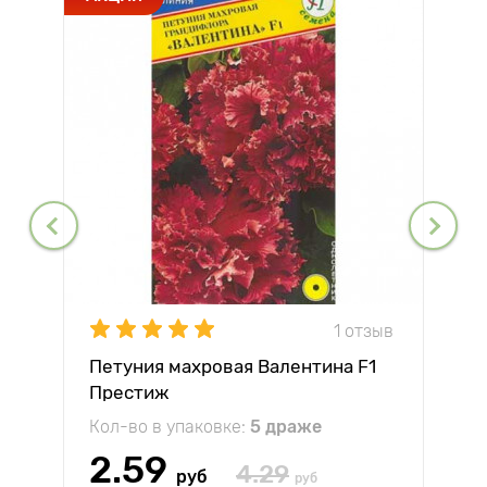
1 отзыв
Петуния махровая Валентина F1
Престиж
Кол-во в упаковке:
5 драже
2.59
4.29
руб
руб