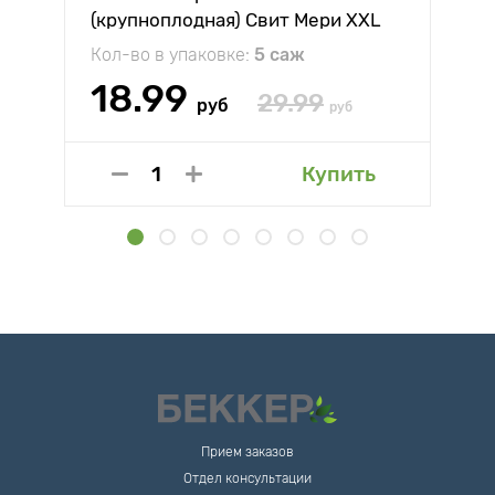
(крупноплодная) Свит Мери XXL
Кол-во в упаковке:
5 саж
18.99
29.99
руб
руб
Купить
Прием заказов
Отдел консультации