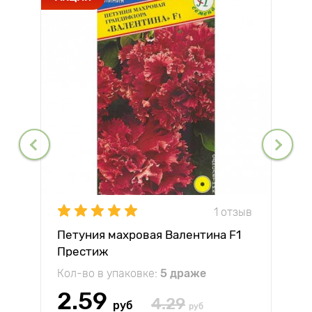
1 отзыв
Петуния махровая Валентина F1
Престиж
Кол-во в упаковке:
5 драже
2.59
4.29
руб
руб