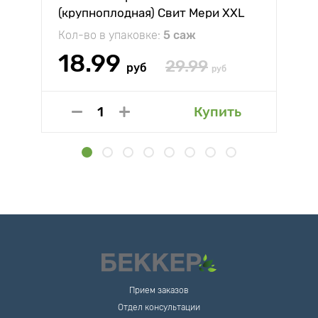
(крупноплодная) Свит Мери XXL
Кол-во в упаковке:
5 саж
18.99
29.99
руб
руб
Купить
Прием заказов
Отдел консультации