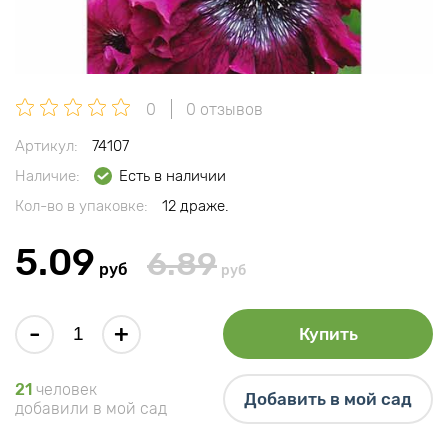
0
0 отзывов
Артикул:
74107
Наличие:
Есть в наличии
Кол-во в упаковке:
12 драже.
5.09
6.89
руб
руб
-
+
Купить
21
человек
Добавить в мой сад
добавили в мой сад