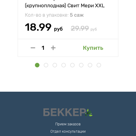
(крупноплодная) Свит Мери XXL
Кол-во в упаковке:
5 саж
18.99
29.99
руб
руб
Купить
Прием заказов
Отдел консультации