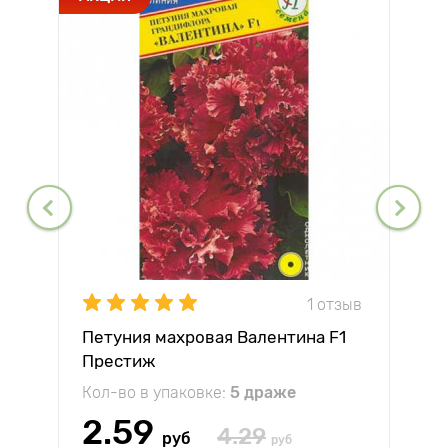
1 отзыв
Петуния махровая Валентина F1
Престиж
Кол-во в упаковке:
5 драже
2.59
4.29
руб
руб