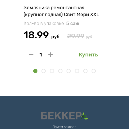
Земляника ремонтантная
(крупноплодная) Свит Мери XXL
Кол-во в упаковке:
5 саж
18.99
29.99
руб
руб
Купить
Прием заказов