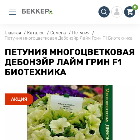
0
Главная
Каталог
Семена
Петуния
Петуния многоцветковая Дебонэйр Лайм Грин F1 Биотехника
ПЕТУНИЯ МНОГОЦВЕТКОВАЯ
ДЕБОНЭЙР ЛАЙМ ГРИН F1
БИОТЕХНИКА
АКЦИЯ