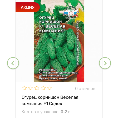
АКЦИЯ
0 отзывов
Огурец корнишон Веселая
компания F1 Седек
Кол-во в упаковке:
0.2 г