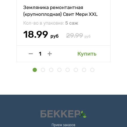
Земляника ремонтантная
(крупноплодная) Свит Мери XXL
Кол-во в упаковке:
5 саж
18.99
29.99
руб
руб
Купить
Прием заказов