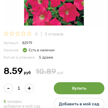
0
0 отзывов
Артикул:
82979
Наличие:
Есть в наличии
Кол-во в упаковке:
5 драже.
8.59
10.89
руб
руб
-
+
Купить
5
человек
Добавить в мой сад
добавили в мой сад