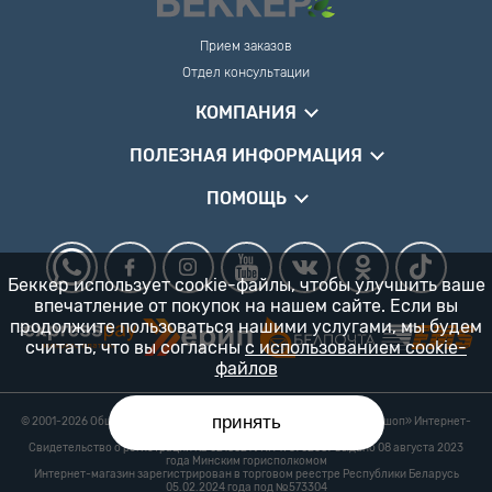
Прием заказов
Отдел консультации
КОМПАНИЯ
ПОЛЕЗНАЯ ИНФОРМАЦИЯ
ПОМОЩЬ
Беккер использует cookie-файлы, чтобы улучшить ваше
впечатление от покупок на нашем сайте. Если вы
продолжите пользоваться нашими услугами, мы будем
считать, что вы согласны
с использованием cookie-
файлов
принять
© 2001-2026 Общество с ограниченной ответственностью «Гарденшоп» Интернет-
магазин «БЕККЕР™» 24/7
Свидетельство о регистрации № 0218821 УНП 193702687 выдано 08 августа 2023
года Минским горисполкомом
Интернет-магазин зарегистрирован в торговом реестре Республики Беларусь
05.02.2024 года под №573304