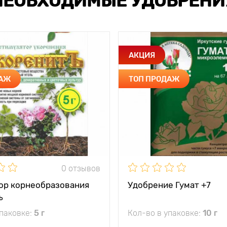
НЕОБХОДИМЫЕ УДОБРЕНИ
АКЦИЯ
ДАЖ
ТОП ПРОДАЖ
0 отзывов
ор корнеобразования
Удобрение Гумат +7
ъ
упаковке:
5 г
Кол-во в упаковке:
10 г