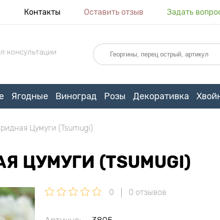
я
Контакты
Оставить отзыв
Задать вопро
л консультации
е
Ягодные
Виноград
Розы
Декоративка
Хвой
ридная Цумуги (Tsumugi)
Я ЦУМУГИ (TSUMUGI)
0
0 отзывов