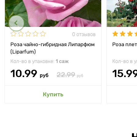
0 отзывов
Роза чайно-гибридная Липарфюм
Роза плет
(Liparfum)
Кол-во в упаковке:
1 саж
Кол-во в 
10.99
15.9
22.99
руб
руб
Купить