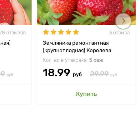
28 отзывов
3 отзыва
ная)
Земляника ремонтантная
(крупноплодная) Королева
Елизавета
Кол-во в упаковке:
5 саж
18.99
99
29.99
руб
руб
руб
Купить