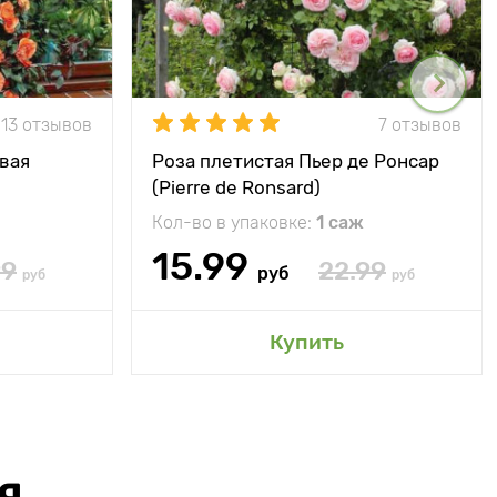
13 отзывов
7 отзывов
вая
Роза плетистая Пьер де Ронсар
(Pierre de Ronsard)
Кол-во в упаковке:
1 саж
15.99
99
22.99
руб
руб
руб
Купить