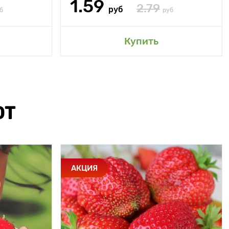
1.59
2.79
руб
б
руб
Купить
ЮТ
АКЦИЯ