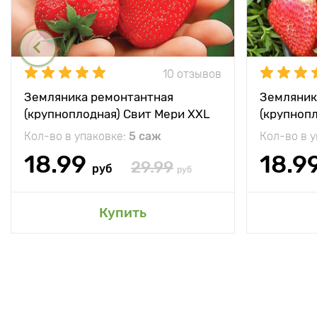
10 отзывов
Земляника ремонтантная
Земляник
(крупноплодная) Свит Мери XXL
(крупноп
Кол-во в упаковке:
5 саж
Кол-во в 
18.99
18.9
29.99
руб
руб
Купить