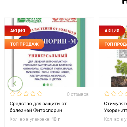
АКЦИЯ
АКЦИЯ
ТОП ПРОДАЖ
ТОП ПРО
0 отзывов
Средство для защиты от
Стимулят
болезней Фитоспорин
Укоренит
Кол-во в упаковке:
10 г
Кол-во в 