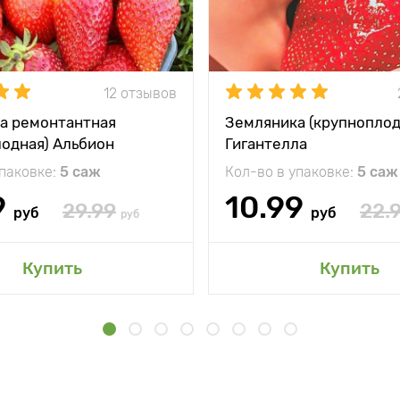
12 отзывов
а ремонтантная
Земляника (крупноплод
лодная) Альбион
Гигантелла
упаковке:
5 саж
Кол-во в упаковке:
5 саж
9
10.99
29.99
22.
руб
руб
руб
Купить
Купить