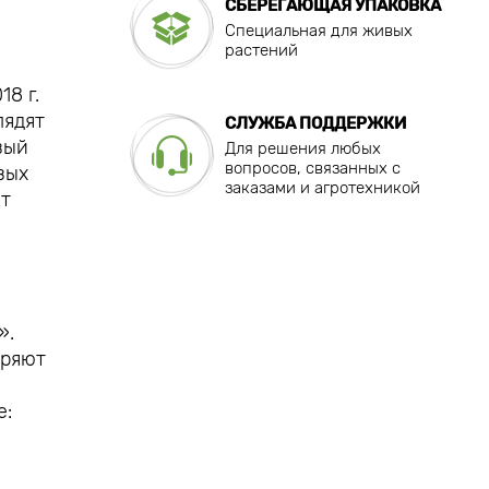
СБЕРЕГАЮЩАЯ УПАКОВКА
Специальная для живых
растений
8 г.
лядят
СЛУЖБА ПОДДЕРЖКИ
вый
Для решения любых
вопросов, связанных с
вых
заказами и агротехникой
ут
».
еряют
е: