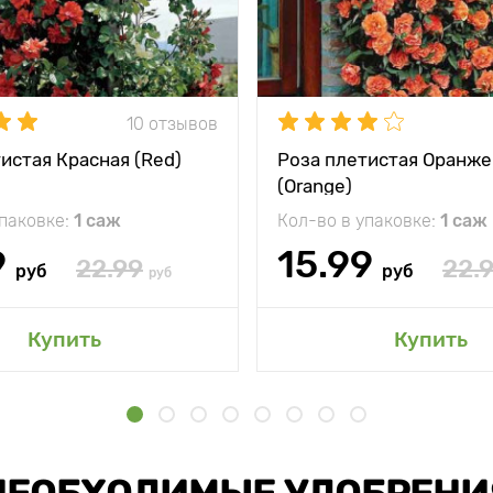
10 отзывов
истая Красная (Red)
Роза плетистая Оранже
(Orange)
упаковке:
1 саж
Кол-во в упаковке:
1 саж
9
15.99
22.99
22.
руб
руб
руб
Купить
Купить