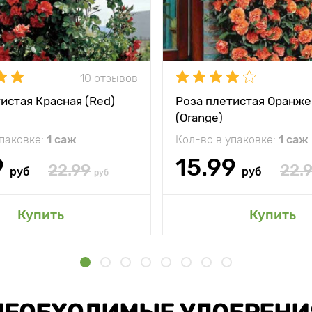
10 отзывов
истая Красная (Red)
Роза плетистая Оранже
(Orange)
упаковке:
1 саж
Кол-во в упаковке:
1 саж
9
15.99
22.99
22.
руб
руб
руб
Купить
Купить