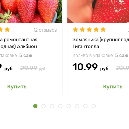
12 отзывов
а ремонтантная
Земляника (крупноплод
лодная) Альбион
Гигантелла
упаковке:
5 саж
Кол-во в упаковке:
5 саж
9
10.99
29.99
22.
руб
руб
руб
Купить
Купить