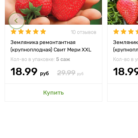
10 отзывов
Земляника ремонтантная
Земляник
(крупноплодная) Свит Мери XXL
(крупноп
Кол-во в упаковке:
5 саж
Кол-во в 
18.99
18.9
29.99
руб
руб
Купить