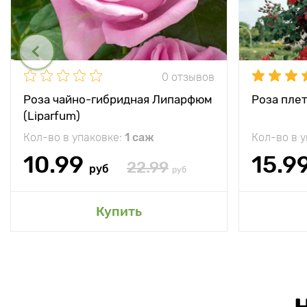
0 отзывов
Роза чайно-гибридная Липарфюм
Роза плет
(Liparfum)
Кол-во в упаковке:
1 саж
Кол-во в 
10.99
15.9
22.99
руб
руб
Купить