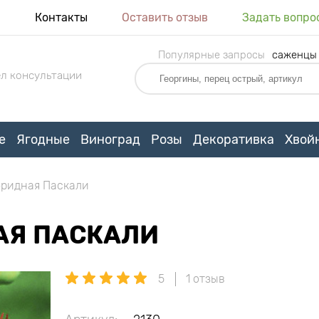
я
Контакты
Оставить отзыв
Задать вопро
Популярные запросы
саженцы
л консультации
е
Ягодные
Виноград
Розы
Декоративка
Хвой
бридная Паскали
АЯ ПАСКАЛИ
5
1 отзыв