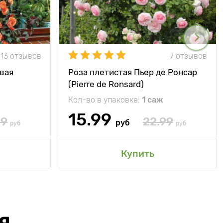
13 отзывов
7 отзывов
вая
Роза плетистая Пьер де Ронсар
(Pierre de Ronsard)
Кол-во в упаковке:
1 саж
15.99
99
22.99
руб
руб
руб
Купить