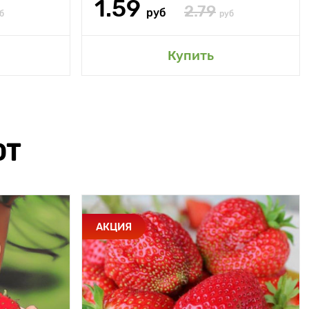
1.59
2.79
руб
б
руб
Купить
ЮТ
АКЦИЯ