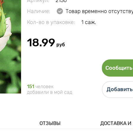
Артикул:
2130
Наличие:
Товар временно отсутств
Кол-во в упаковке:
1 саж.
18.99
руб
Сообщить 
151
человек
Добавить 
добавили в мой сад
ОТЗЫВЫ
ДОСТАВКА И