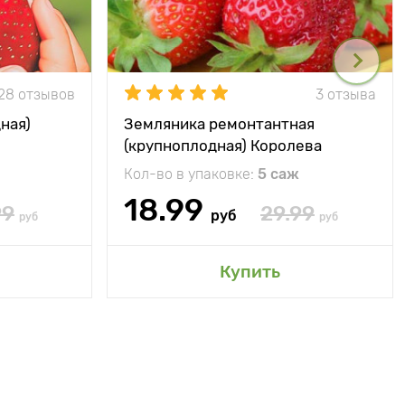
28 отзывов
3 отзыва
ная)
Земляника ремонтантная
(крупноплодная) Королева
Елизавета
Кол-во в упаковке:
5 саж
18.99
99
29.99
руб
руб
руб
Купить