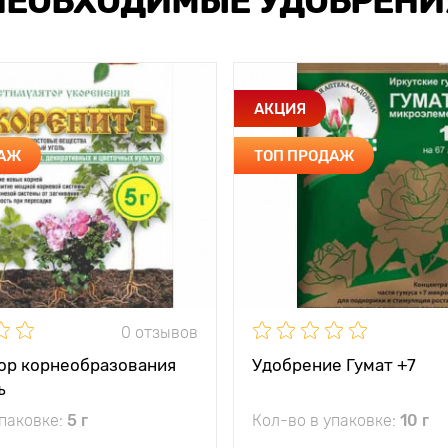
НЕОБХОДИМЫЕ УДОБРЕНИ
АКЦИЯ
ДАЖ
ТОП ПРОДАЖ
0 отзывов
ор корнеобразования
Удобрение Гумат +7
ъ
упаковке:
5 г
Кол-во в упаковке:
10 г