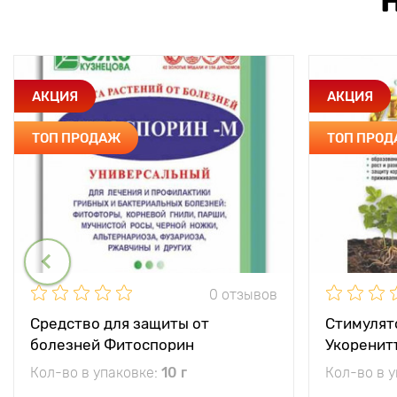
АКЦИЯ
АКЦИЯ
ТОП ПРОДАЖ
ТОП ПРО
0 отзывов
Средство для защиты от
Стимулят
болезней Фитоспорин
Укоренит
Кол-во в упаковке:
10 г
Кол-во в 