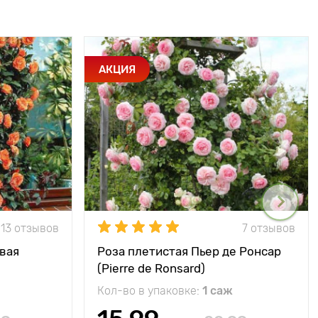
АКЦИЯ
13 отзывов
7 отзывов
вая
Роза плетистая Пьер де Ронсар
(Pierre de Ronsard)
Кол-во в упаковке:
1 саж