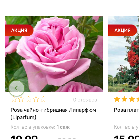
АКЦИЯ
АКЦИЯ
0 отзывов
Роза чайно-гибридная Липарфюм
Роза плет
(Liparfum)
Кол-во в упаковке:
1 саж
Кол-во в 