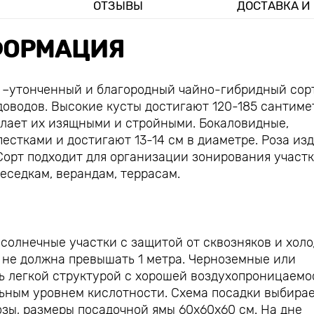
ОТЗЫВЫ
ДОСТАВКА И
ОРМАЦИЯ
s) –утонченный и благородный чайно-гибридный сорт
доводов. Высокие кусты достигают 120-185 сантиме
елает их изящными и стройными. Бокаловидные,
естками и достигают 13-14 см в диаметре. Роза из
орт подходит для организации зонирования участк
еседкам, верандам, террасам.
солнечные участки с защитой от сквозняков и хол
 не должна превышать 1 метра. Черноземные или
ь легкой структурой с хорошей воздухопроницаемо
ьным уровнем кислотности. Схема посадки выбира
зы, размеры посадочной ямы 60х60х60 см. На дне