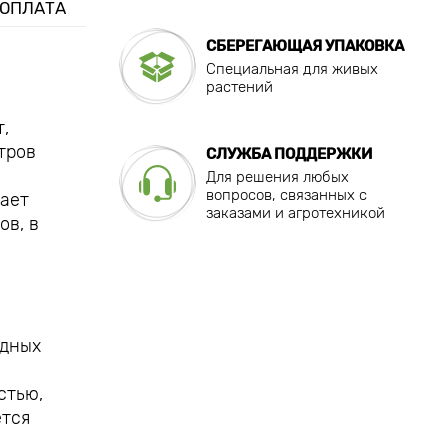
 ОПЛАТА
СБЕРЕГАЮЩАЯ УПАКОВКА
Специальная для живых
растений
,
тров
СЛУЖБА ПОДДЕРЖКИ
Для решения любых
вопросов, связанных с
дает
заказами и агротехникой
ов, в
одных
стью,
ется