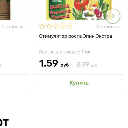
0 отзывов
0 отзывов
Стимулятор роста Эпин Экстра
Кол-во в упаковке:
1 мл
1.59
2.79
руб
б
руб
Купить
ЮТ