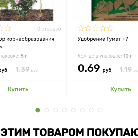
0 отзывов
ор корнеобразования
Удобрение Гумат +7
ъ
упаковке:
5 г
Кол-во в упаковке:
10 г
0.69
1.39
1.19
руб
руб
руб
ру
Купить
Купить
 ЭТИМ ТОВАРОМ ПОКУПА