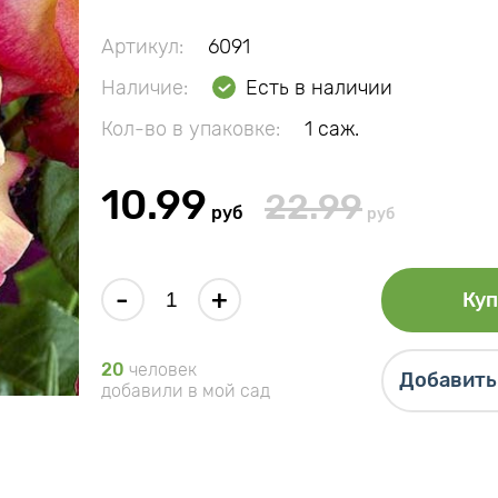
Артикул:
6091
Наличие:
Есть в наличии
Кол-во в упаковке:
1 саж.
10.99
22.99
руб
руб
-
+
Куп
20
человек
Добавить 
добавили в мой сад