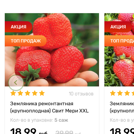
АКЦИЯ
АКЦИЯ
ТОП ПРОДАЖ
ТОП ПРО
10 отзывов
Земляника ремонтантная
Земляник
(крупноплодная) Свит Мери XXL
(крупноп
Кол-во в упаковке:
5 саж
Кол-во в 
18.99
18.9
29.99
руб