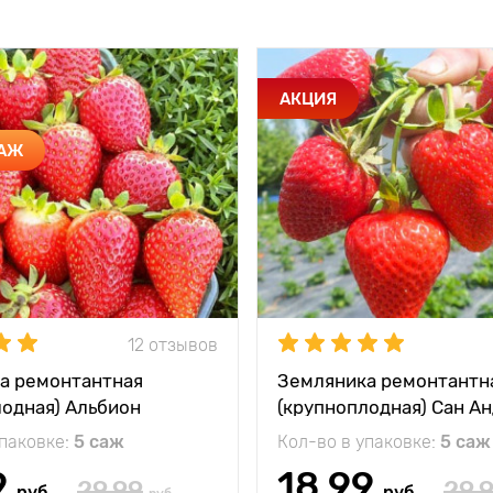
АКЦИЯ
ДАЖ
12 отзывов
а ремонтантная
Земляника ремонтантн
лодная) Альбион
(крупноплодная) Сан А
упаковке:
5 саж
Кол-во в упаковке:
5 саж
9
18.99
29.99
29.
руб
руб