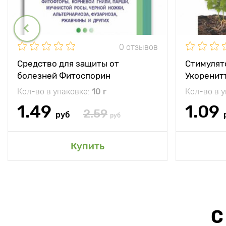
0 отзывов
Средство для защиты от
Стимулят
болезней Фитоспорин
Укоренит
Кол-во в упаковке:
10 г
Кол-во в 
1.49
1.09
2.59
руб
руб
Купить
С