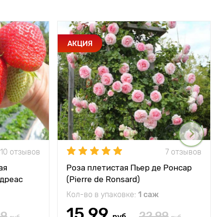
АКЦИЯ
10 отзывов
7 отзывов
ая
Роза плетистая Пьер де Ронсар
ндреас
(Pierre de Ronsard)
Кол-во в упаковке:
1 саж
15.99
99
22.99
руб