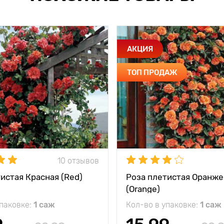
АКЦИЯ
ТОП ПРОДАЖ
10 отзывов
истая Красная (Red)
Роза плетистая Оранже
(Orange)
упаковке:
1 саж
Кол-во в упаковке:
1 саж