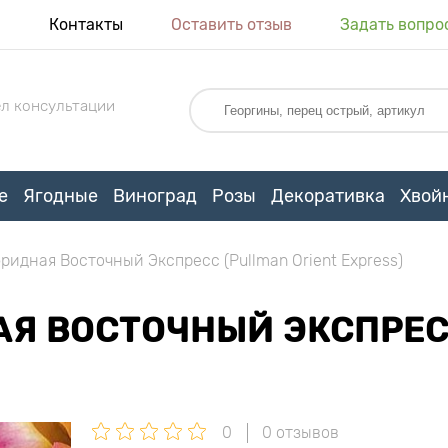
я
Контакты
Оставить отзыв
Задать вопро
л консультации
е
Ягодные
Виноград
Розы
Декоративка
Хвой
ридная Восточный Экспресс (Pullman Orient Express)
Я ВОСТОЧНЫЙ ЭКСПРЕСС
0
0 отзывов