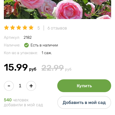
5
6 отзывов
Артикул:
2182
Наличие:
Есть в наличии
Кол-во в упаковке:
1 саж.
15.99
22.99
руб
руб
-
+
Купить
540
человек
Добавить в мой сад
добавили в мой сад