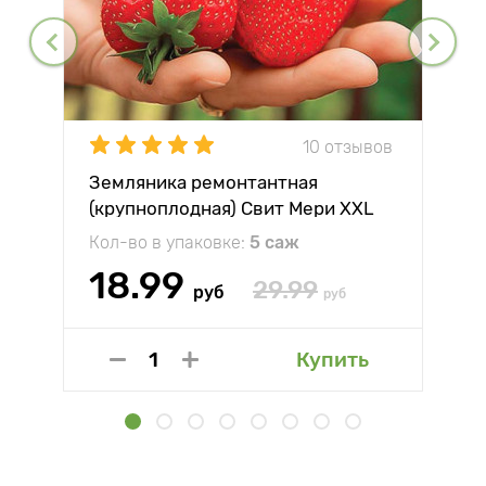
10 отзывов
Земляника ремонтантная
(крупноплодная) Свит Мери XXL
Кол-во в упаковке:
5 саж
18.99
29.99
руб
руб
Купить