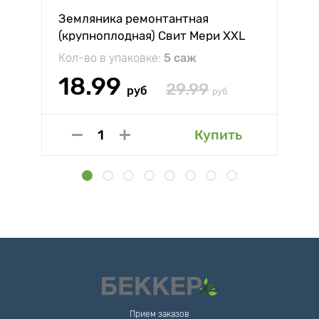
Земляника ремонтантная
(крупноплодная) Свит Мери XXL
Кол-во в упаковке:
5 саж
18.99
29.99
руб
руб
Купить
Прием заказов