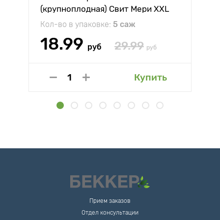
(крупноплодная) Свит Мери XXL
Кол-во в упаковке:
5 саж
18.99
29.99
руб
руб
Купить
Прием заказов
Отдел консультации