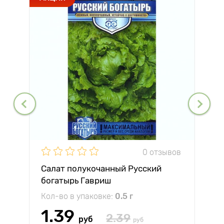
0 отзывов
Салат полукочанный Русский
богатырь Гавриш
Кол-во в упаковке:
0.5 г
1.39
2.39
руб
руб