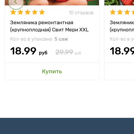
10 отзывов
Земляника ремонтантная
Земляник
(крупноплодная) Свит Мери XXL
(крупноп
Кол-во в упаковке:
5 саж
Кол-во в 
18.99
18.9
29.99
руб
руб
Купить