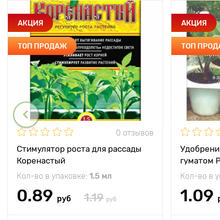
АКЦИЯ
АКЦИЯ
ТОП ПРОДАЖ
ТОП ПРО
0 отзывов
Стимулятор роста для рассады
Удобрени
Коренастый
гуматом 
Кол-во в упаковке:
1.5 мл
Кол-во в 
0.89
1.09
1.19
руб
руб