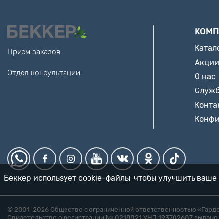
КОМП
Катал
Прием заказов
Акции
Отдел консультации
О нас
Служб
Конта
Конфи
Беккер использует cookie-файлы, чтобы улучшить ваше 
© 2001-2026 Общество с ограниченной ответственностью «Гард
Свидетельство о регистрации № 0218821 УНП 193702687 выдано 