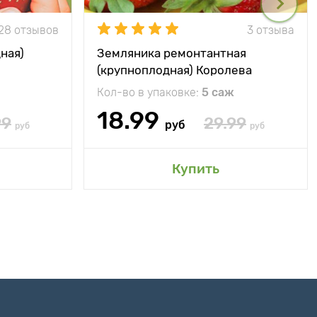
28 отзывов
3 отзыва
ная)
Земляника ремонтантная
(крупноплодная) Королева
Елизавета
Кол-во в упаковке:
5 саж
18.99
99
29.99
руб
руб
руб
Купить