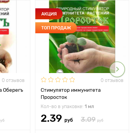
АКЦИЯ
ТОП ПРОДАЖ
0 отзывов
0 отзывов
а Оберегъ
Стимулятор иммунитета
Проросток
Кол-во в упаковке:
1 мл
2.39
3.09
руб
руб
руб