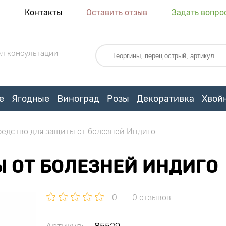
я
Контакты
Оставить отзыв
Задать вопро
л консультации
е
Ягодные
Виноград
Розы
Декоративка
Хвой
редство для защиты от болезней Индиго
 ОТ БОЛЕЗНЕЙ ИНДИГО
0
0 отзывов