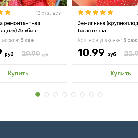
12 отзывов
а ремонтантная
Земляника (крупноплод
лодная) Альбион
Гигантелла
упаковке:
5 саж
Кол-во в упаковке:
5 саж
9
10.99
29.99
22.
руб
руб
руб
Купить
Купить