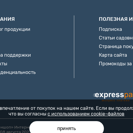
АНИЯ
ПОЛЕЗНАЯ 
ог продукции
Подписка
Статьи садов
Страница пок
а поддержки
Карта сайта
кты
Промокоды за
денциальность
впечатление от покупок на нашем сайте. Если вы продо
что вы согласны
с использованием cookie-файлов
еншоп» Интернет-магазин «БЕККЕР™» 24/7
принять
08 августа 2023 года Минским горисполкомом