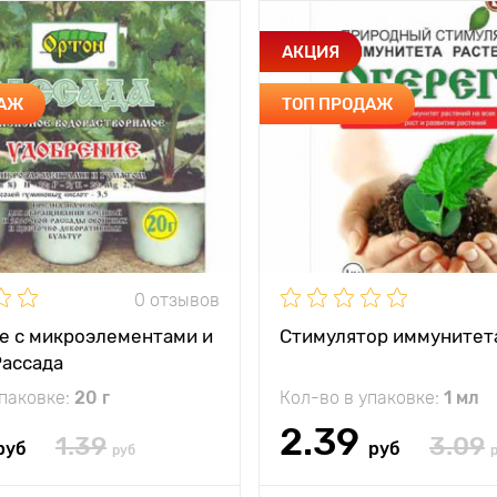
АКЦИЯ
ДАЖ
ТОП ПРОДАЖ
0 отзывов
е с микроэлементами и
Стимулятор иммунитет
Рассада
упаковке:
20 г
Кол-во в упаковке:
1 мл
2.39
1.39
3.09
руб
руб
руб