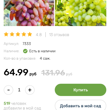
4.8
13 отзывов
Артикул:
7333
Наличие:
Есть в наличии
Кол-во в упаковке:
4 саж.
64.99
131.96
руб
руб
-
+
Купить
519
человек
Добавить в мой сад
добавили в мой сад