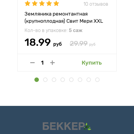
10 отзывов
Земляника ремонтантная
(крупноплодная) Свит Мери XXL
Кол-во в упаковке:
5 саж
18.99
29.99
руб
руб
Купить