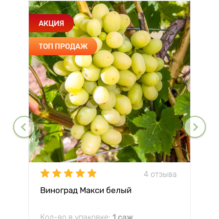
АКЦИЯ
ТОП ПРОДАЖ
4 отзыва
Виноград Макси белый
Кол-во в упаковке:
1 саж