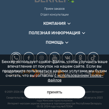
Прием заказов
Отдел консультации
КОМПАНИЯ
ПОЛЕЗНАЯ ИНФОРМАЦИЯ
ПОМОЩЬ
Беккер использует cookie-файлы, чтобы улучшить ваше
впечатление от покупок на нашем сайте. Если вы
продолжите пользоваться нашими услугами, мы будем
считать, что вы согласны
с использованием cookie-
файлов
принять
© 2001-2026 Общество с ограниченной ответственностью «Гарденшоп» Интернет-
магазин «БЕККЕР™» 24/7
Свидетельство о регистрации № 0218821 УНП 193702687 выдано 08 августа 2023
года Минским горисполкомом
Интернет-магазин зарегистрирован в торговом реестре Республики Беларусь
05.02.2024 года под №573304