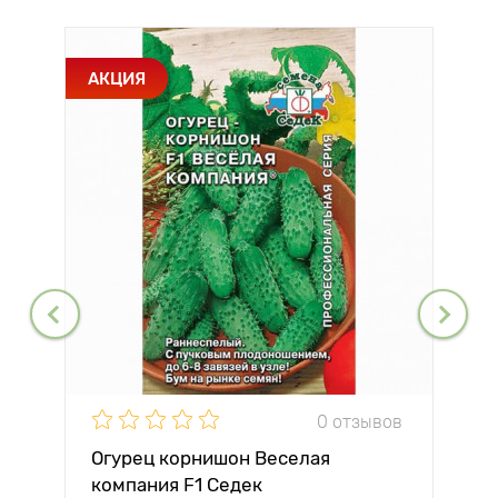
АКЦИЯ
0 отзывов
Огурец корнишон Веселая
компания F1 Седек