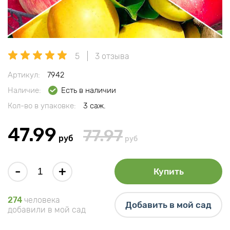
5
3 отзыва
Артикул:
7942
Наличие:
Есть в наличии
Кол-во в упаковке:
3 саж.
47.99
77.97
руб
руб
-
+
Купить
274
человека
Добавить в мой сад
добавили в мой сад