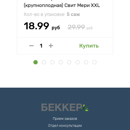
(крупноплодная) Свит Мери XXL
Кол-во в упаковке:
5 саж
18.99
29.99
руб
руб
Купить
Прием заказов
Отдел консультации