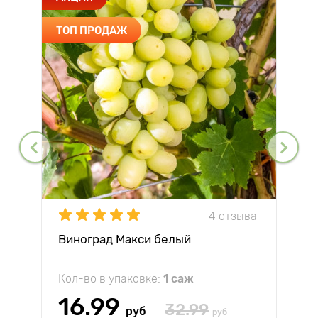
ТОП ПРОДАЖ
4 отзыва
Виноград Макси белый
Кол-во в упаковке:
1 саж
16.99
32.99
руб
руб