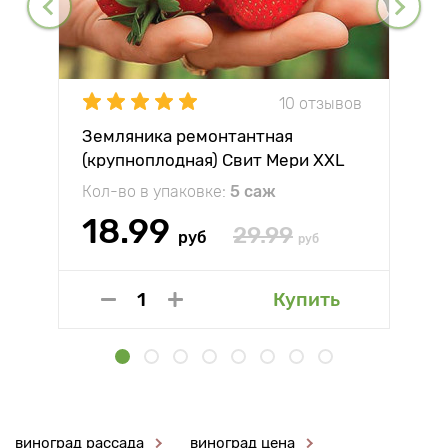
10 отзывов
Земляника ремонтантная
(крупноплодная) Свит Мери XXL
Кол-во в упаковке:
5 саж
18.99
29.99
руб
руб
Купить
виноград рассада
виноград цена