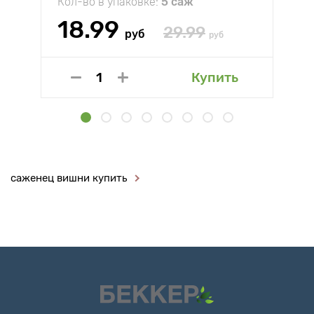
Кол-во в упаковке:
5 саж
18.99
29.99
руб
руб
Купить
саженец вишни купить