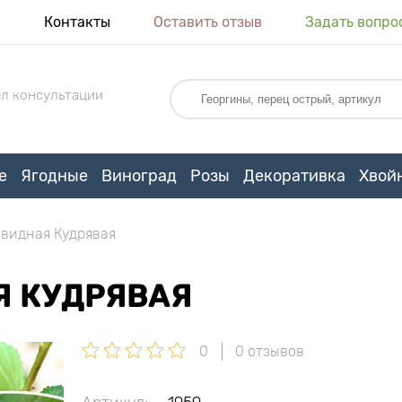
я
Контакты
Оставить отзыв
Задать вопро
л консультации
е
Ягодные
Виноград
Розы
Декоративка
Хвой
видная Кудрявая
 КУДРЯВАЯ
0
0 отзывов