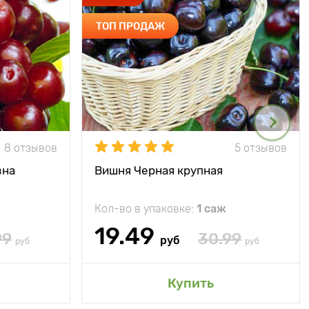
ТОП ПРОДАЖ
8 отзывов
5 отзывов
вна
Вишня Черная крупная
Кол-во в упаковке:
1 саж
19.49
99
30.99
руб
руб
руб
Купить