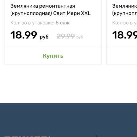
Земляника ремонтантная
Земляник
(крупноплодная) Свит Мери XXL
(крупноп
Кол-во в упаковке:
5 саж
Кол-во в 
18.99
18.9
29.99
руб
руб
Купить