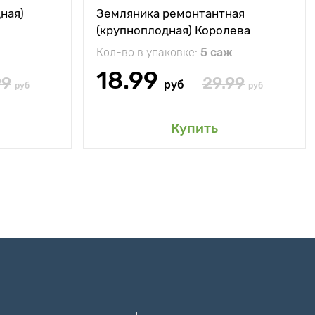
ная)
Земляника ремонтантная
(крупноплодная) Королева
Елизавета
Кол-во в упаковке:
5 саж
18.99
99
29.99
руб
руб
руб
Купить