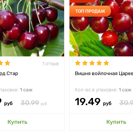
ТОП ПРОДАЖ
1 отзыв
рд Стар
Вишня войлочная Царе
упаковке:
1 саж
Кол-во в упаковке:
1 саж
9
19.49
30.99
30.
руб
руб
руб
Купить
Купить