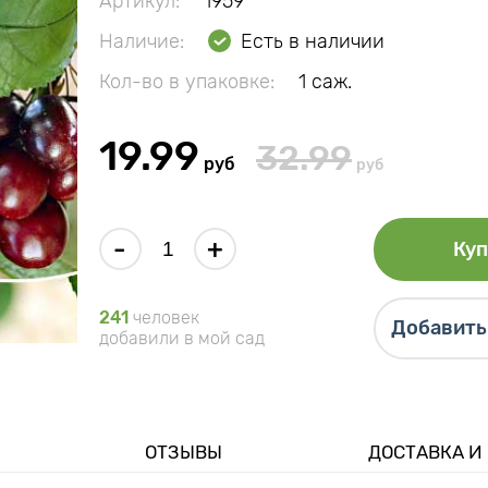
Артикул:
1959
Наличие:
Есть в наличии
Кол-во в упаковке:
1 саж.
19.99
32.99
руб
руб
-
+
Куп
241
человек
Добавить 
добавили в мой сад
ОТЗЫВЫ
ДОСТАВКА И