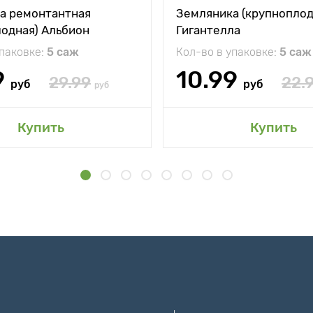
а ремонтантная
Земляника (крупноплод
лодная) Альбион
Гигантелла
упаковке:
5 саж
Кол-во в упаковке:
5 саж
9
10.99
29.99
22.
руб
руб
руб
Купить
Купить