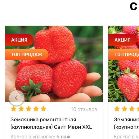
С
АКЦИЯ
АКЦИЯ
ТОП ПРОДАЖ
ТОП ПРО
10 отзывов
Земляника ремонтантная
Земляник
(крупноплодная) Свит Мери XXL
(крупноп
Кол-во в упаковке:
5 саж
Кол-во в 