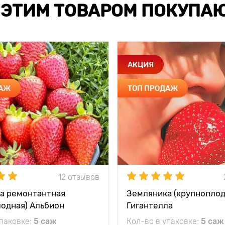
 ЭТИМ ТОВАРОМ ПОКУПА
АКЦИЯ
ДАЖ
ТОП ПРОДАЖ
12 отзывов
а ремонтантная
Земляника (крупноплод
лодная) Альбион
Гигантелла
упаковке:
5 саж
Кол-во в упаковке:
5 саж