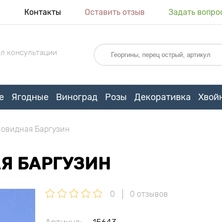
я
Контакты
Оставить отзыв
Задать вопро
л консультации
е
Ягодные
Виноград
Розы
Декоративка
Хвой
новидная Баргузин
Я БАРГУЗИН
0
0 отзывов