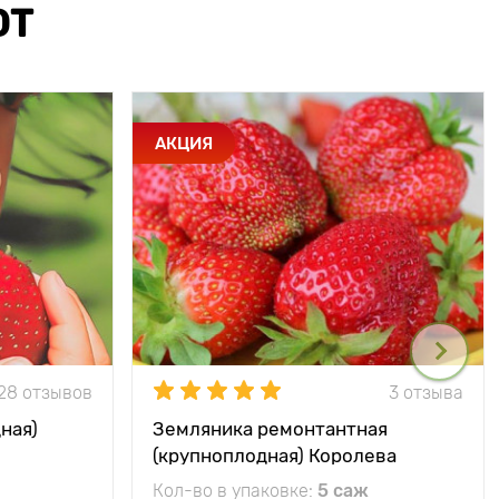
ЮТ
АКЦИЯ
28 отзывов
3 отзыва
ная)
Земляника ремонтантная
(крупноплодная) Королева
Елизавета
Кол-во в упаковке:
5 саж