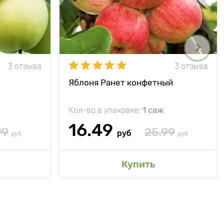
3 отзыва
3 отзыва
Яблоня Ранет конфетный
Кол-во в упаковке:
1 саж
16.49
99
25.99
руб
руб
руб
Купить