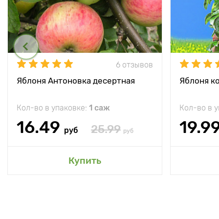
6 отзывов
Яблоня Антоновка десертная
Яблоня к
Кол-во в упаковке:
1 саж
Кол-во в 
16.49
19.9
25.99
руб
руб
Купить