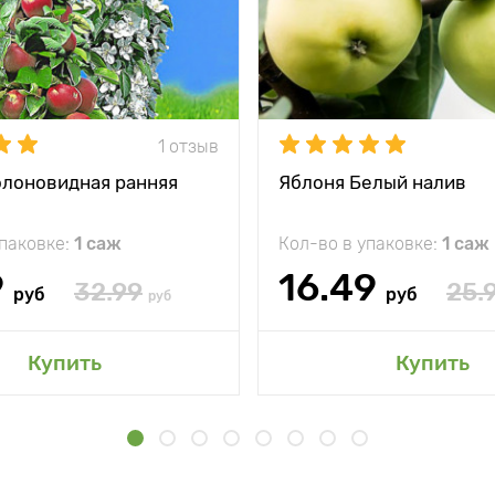
1 отзыв
олоновидная ранняя
Яблоня Белый налив
упаковке:
1 саж
Кол-во в упаковке:
1 саж
9
16.49
32.99
25.
руб
руб
руб
Купить
Купить