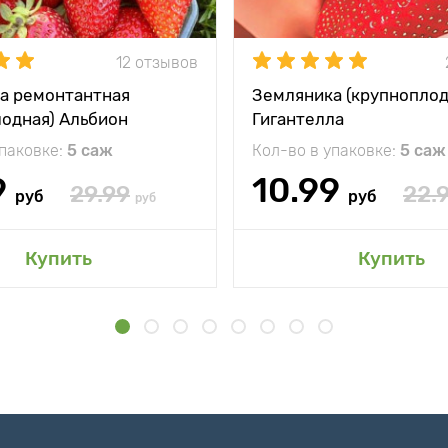
12 отзывов
а ремонтантная
Земляника (крупноплод
лодная) Альбион
Гигантелла
упаковке:
5 саж
Кол-во в упаковке:
5 саж
9
10.99
29.99
22.
руб
руб
руб
Купить
Купить