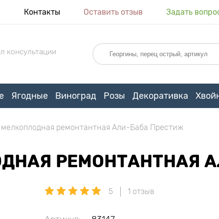
я
Контакты
Оставить отзыв
Задать вопро
л консультации
е
Ягодные
Виноград
Розы
Декоративка
Хвой
 мелкоплодная ремонтантная Али-Баба Престиж
ДНАЯ РЕМОНТАНТНАЯ А
5
1 отзыв