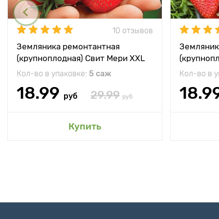
10 отзывов
Земляника ремонтантная
Земляник
(крупноплодная) Свит Мери XXL
(крупноп
Кол-во в упаковке:
5 саж
Кол-во в 
18.99
18.9
29.99
руб
руб
Купить