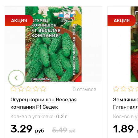
АКЦИЯ
АКЦИЯ
0 отзывов
Огурец корнишон Веселая
Земляник
компания F1 Седек
Гигантел
Кол-во в упаковке:
0.2 г
Кол-во в 
3.29
1.89
5.49
руб
руб