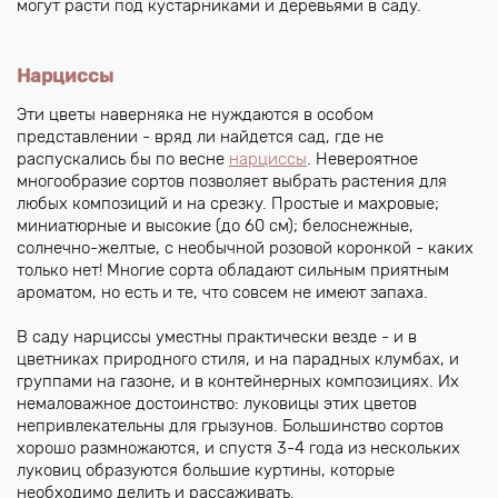
могут расти под кустарниками и деревьями в саду.
Нарциссы
Эти цветы наверняка не нуждаются в особом
представлении - вряд ли найдется сад, где не
распускались бы по весне
нарциссы
. Невероятное
многообразие сортов позволяет выбрать растения для
любых композиций и на срезку. Простые и махровые;
миниатюрные и высокие (до 60 см); белоснежные,
солнечно-желтые, с необычной розовой коронкой - каких
только нет! Многие сорта обладают сильным приятным
ароматом, но есть и те, что совсем не имеют запаха.
В саду нарциссы уместны практически везде - и в
цветниках природного стиля, и на парадных клумбах, и
группами на газоне, и в контейнерных композициях. Их
немаловажное достоинство: луковицы этих цветов
непривлекательны для грызунов. Большинство сортов
хорошо размножаются, и спустя 3-4 года из нескольких
луковиц образуются большие куртины, которые
необходимо делить и рассаживать.