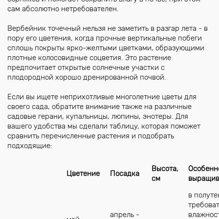
сам абсолютно нетребователен.
Вербейник точечный нельзя не заметить в разгар лета - в
пору его цветения, когда прочные вертикальные побеги
сплошь покрыты ярко-желтыми цветками, образующими
плотные колосовидные соцветия. Это растение
предпочитает открытые солнечные участки с
плодородной хорошо дренированной почвой.
Если вы ищете неприхотливые многолетние цветы для
своего сада, обратите внимание также на различные
садовые герани, купальницы, люпины, энотеры. Для
вашего удобства мы сделали таблицу, которая поможет
сравнить перечисленные растения и подобрать
подходящие:
Высота,
Особенн
Цветение
Посадка
см
выращив
в полуте
требоват
апрель -
влажнос