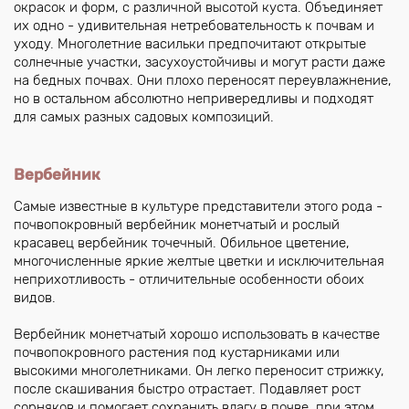
окрасок и форм, с различной высотой куста. Объединяет
их одно - удивительная нетребовательность к почвам и
уходу. Многолетние васильки предпочитают открытые
солнечные участки, засухоустойчивы и могут расти даже
на бедных почвах. Они плохо переносят переувлажнение,
но в остальном абсолютно непривередливы и подходят
для самых разных садовых композиций.
Вербейник
Самые известные в культуре представители этого рода -
почвопокровный вербейник монетчатый и рослый
красавец вербейник точечный. Обильное цветение,
многочисленные яркие желтые цветки и исключительная
неприхотливость - отличительные особенности обоих
видов.
Вербейник монетчатый хорошо использовать в качестве
почвопокровного растения под кустарниками или
высокими многолетниками. Он легко переносит стрижку,
после скашивания быстро отрастает. Подавляет рост
сорняков и помогает сохранить влагу в почве, при этом