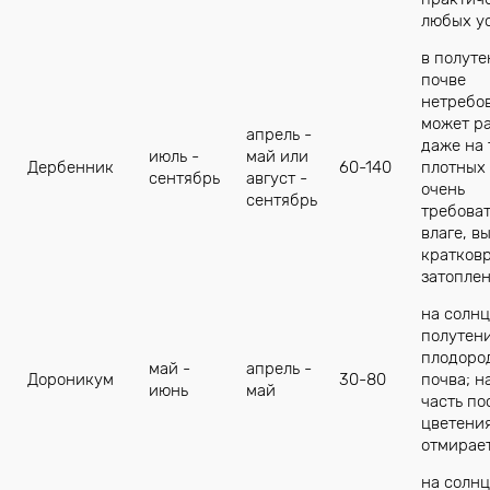
любых у
в полуте
почве
нетребов
может р
апрель -
даже на 
июль -
май или
Дербенник
60-140
плотных 
сентябрь
август -
очень
сентябрь
требоват
влаге, в
кратков
затопле
на солнц
полутени
плодоро
май -
апрель -
Дороникум
30-80
почва; н
июнь
май
часть по
цветени
отмирае
на солнц