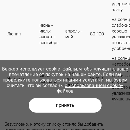
удержи
влагу
на солнц
июнь -
слабокис
июль;
апрель -
хорошо
Люпин
80-100
август -
май
увлажне
сентябрь
почва; н
удобрен
на солнц
нетребо
Беккер использует cookie-файлы, чтобы улучшить ваше
к почве,
апрель
впечатление от покупок на нашем сайте. Если вы
июнь -
расти н
Энотера
или
15-100
продолжите пользоваться нашими услугами, мы будем
сентябрь
и сухих,
сентябрь
считать, что вы согласны
с использованием cookie-
достато
файлов
увлажне
лучше ц
принять
Безусловно, к этому списку стоило бы добавить