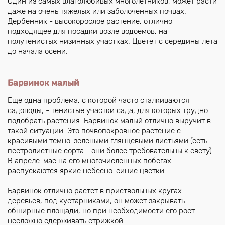
Один из самых влаголюбивых многолетников, может расти
даже на очень тяжелых или заболоченных почвах.
Дербенник - высокорослое растение, отлично
подходящее для посадки возле водоемов, на
полутенистых низинных участках. Цветет с середины лета
до начала осени.
Барвинок малый
Еще одна проблема, с которой часто сталкиваются
садоводы, - тенистые участки сада, для которых трудно
подобрать растения. Барвинок малый отлично выручит в
такой ситуации. Это почвопокровное растение с
красивыми темно-зелеными глянцевыми листьями (есть
пестролистные сорта - они более требовательны к свету).
В апреле-мае на его многочисленных побегах
распускаются яркие небесно-синие цветки.
Барвинок отлично растет в приствольных кругах
деревьев, под кустарниками; он может закрывать
обширные площади, но при необходимости его рост
несложно сдерживать стрижкой.