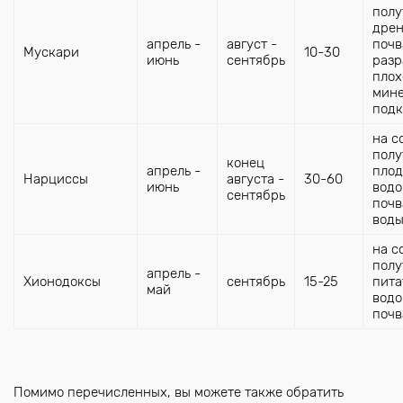
полу
дре
апрель -
август -
почв
Мускари
10-30
июнь
сентябрь
разр
плох
мин
под
на с
полу
конец
апрель -
плод
Нарциссы
августа -
30-60
июнь
вод
сентябрь
почв
вод
на с
полу
апрель -
Хионодоксы
сентябрь
15-25
пита
май
вод
почв
Помимо перечисленных, вы можете также обратить