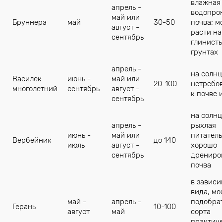
влажная
апрель -
водопро
май или
Бруннера
май
30-50
почва; м
август -
расти на
сентябрь
глинист
грунтах
апрель -
на солнц
Василек
июнь -
май или
20-100
нетребо
многолетний
сентябрь
август -
к почве 
сентябрь
на солнц
апрель -
рыхлая
июнь -
май или
питател
Вербейник
до 140
июль
август -
хорошо
сентябрь
дрениро
почва
в зависи
вида; м
май -
апрель -
подобра
Герань
10-100
август
май
сорта
практич