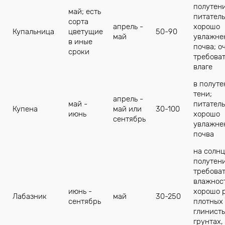
полутени
май; есть
питател
сорта
апрель -
хорошо
Купальница
цветущие
50-90
май
увлажне
в иные
почва; о
сроки
требоват
влаге
в полуте
тени;
апрель -
май -
питател
Купена
май или
30-100
июнь
хорошо
сентябрь
увлажне
почва
на солнц
полутени
требоват
влажнос
июнь -
хорошо р
Лабазник
май
30-250
сентябрь
плотных
глинист
грунтах,