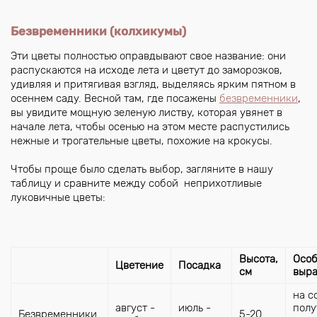
Безвременники (колхикумы)
Эти цветы полностью оправдывают свое название: они
распускаются на исходе лета и цветут до заморозков,
удивляя и притягивая взгляд, выделяясь ярким пятном в
осеннем саду. Весной там, где посажены
безвременники
,
вы увидите мощную зеленую листву, которая увянет в
начале лета, чтобы осенью на этом месте распустились
нежные и трогательные цветы, похожие на крокусы.
Чтобы проще было сделать выбор, загляните в нашу
таблицу и сравните между собой неприхотливые
луковичные цветы:
Высота,
Особ
Цветение
Посадка
см
выр
на с
август -
июль -
полу
Безвременники
5-20