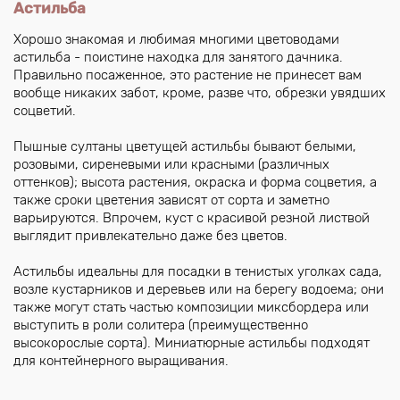
Астильба
Хорошо знакомая и любимая многими цветоводами
астильба - поистине находка для занятого дачника.
Правильно посаженное, это растение не принесет вам
вообще никаких забот, кроме, разве что, обрезки увядших
соцветий.
Пышные султаны цветущей астильбы бывают белыми,
розовыми, сиреневыми или красными (различных
оттенков); высота растения, окраска и форма соцветия, а
также сроки цветения зависят от сорта и заметно
варьируются. Впрочем, куст с красивой резной листвой
выглядит привлекательно даже без цветов.
Астильбы идеальны для посадки в тенистых уголках сада,
возле кустарников и деревьев или на берегу водоема; они
также могут стать частью композиции миксбордера или
выступить в роли солитера (преимущественно
высокорослые сорта). Миниатюрные астильбы подходят
для контейнерного выращивания.