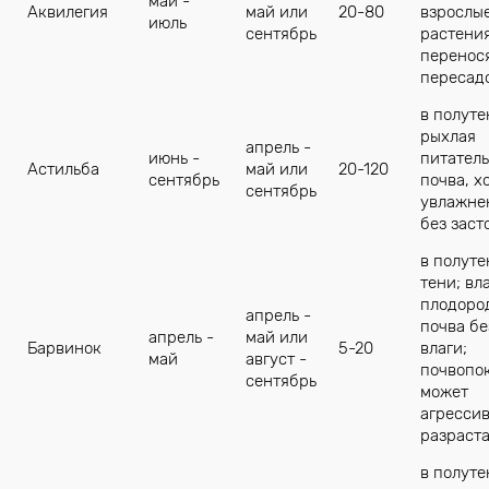
май -
Аквилегия
май или
20-80
взрослы
июль
сентябрь
растени
перенос
пересад
в полуте
рыхлая
апрель -
июнь -
питател
Астильба
май или
20-120
сентябрь
почва, х
сентябрь
увлажне
без заст
в полуте
тени; вл
плодоро
апрель -
почва бе
апрель -
май или
Барвинок
5-20
влаги;
май
август -
почвопо
сентябрь
может
агресси
разраста
в полуте