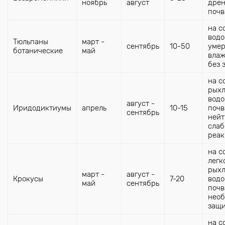
ноябрь
август
дре
почв
на с
водо
Тюльпаны
март -
сентябрь
10-50
уме
ботанические
май
влаж
без 
на с
рыхл
вод
август -
Иридодиктиумы
апрель
10-15
почв
сентябрь
нейт
слаб
реак
на с
легк
рыхл
март -
август -
Крокусы
7-20
вод
май
сентябрь
почв
нео
защи
на с