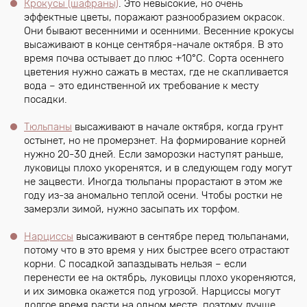
Крокусы (шафраны)
. Это невысокие, но очень
эффектные цветы, поражают разнообразием окрасок.
Они бывают весенними и осенними. Весенние крокусы
высаживают в конце сентября-начале октября. В это
время почва остывает до плюс +10°С. Сорта осеннего
цветения нужно сажать в местах, где не скапливается
вода – это единственной их требование к месту
посадки.
Тюльпаны
высаживают в начале октября, когда грунт
остынет, но не промерзнет. На формирование корней
нужно 20-30 дней. Если заморозки наступят раньше,
луковицы плохо укоренятся, и в следующем году могут
не зацвести. Иногда тюльпаны прорастают в этом же
году из-за аномально теплой осени. Чтобы ростки не
замерзли зимой, нужно засыпать их торфом.
Нарциссы
высаживают в сентябре перед тюльпанами,
потому что в это время у них быстрее всего отрастают
корни. С посадкой запаздывать нельзя – если
перенести ее на октябрь, луковицы плохо укореняются,
и их зимовка окажется под угрозой. Нарциссы могут
долгое время расти на одном месте, поэтому лучше