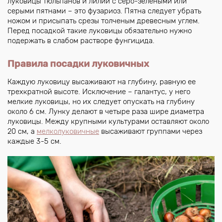
луковицы тюльпанов и лилий с серо-зелеными или
серыми пятнами – это фузариоз. Пятна следует убрать
ножом и присыпать срезы толченым древесным углем.
Перед посадкой такие луковицы обязательно нужно
подержать в слабом растворе фунгицида.
Правила посадки луковичных
Каждую луковицу высаживают на глубину, равную ее
трехкратной высоте. Исключение – галантус, у него
мелкие луковицы, но их следует опускать на глубину
около 6 см. Лунку делают в четыре раза шире диаметра
луковицы. Между крупными культурами оставляют около
20 см, а
мелколуковичные
высаживают группами через
каждые 3-5 см.