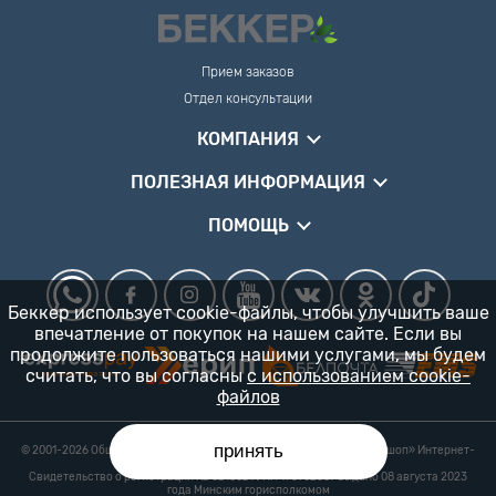
Прием заказов
Отдел консультации
КОМПАНИЯ
ПОЛЕЗНАЯ ИНФОРМАЦИЯ
ПОМОЩЬ
Беккер использует cookie-файлы, чтобы улучшить ваше
впечатление от покупок на нашем сайте. Если вы
продолжите пользоваться нашими услугами, мы будем
считать, что вы согласны
с использованием cookie-
файлов
принять
© 2001-2026 Общество с ограниченной ответственностью «Гарденшоп» Интернет-
магазин «БЕККЕР™» 24/7
Свидетельство о регистрации № 0218821 УНП 193702687 выдано 08 августа 2023
года Минским горисполкомом