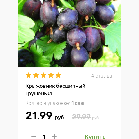
4 отзыва
Крыжовник бесшипный
Грушенька
Кол-во в упаковке:
1 саж
21.99
29.99
руб
руб
Купить