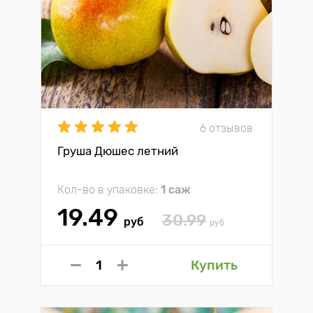
6 отзывов
Груша Дюшес летний
Кол-во в упаковке:
1 саж
19.49
30.99
руб
руб
Купить