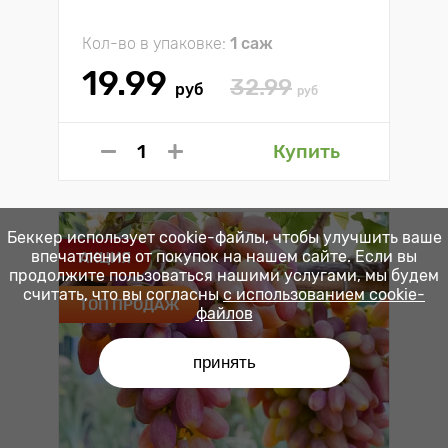
Кол-во в упаковке:
1 саж
19.99
32.99
руб
руб
Купить
Беккер использует cookie-файлы, чтобы улучшить ваше
впечатление от покупок на нашем сайте. Если вы
АКЦИЯ
продолжите пользоваться нашими услугами, мы будем
считать, что вы согласны
с использованием cookie-
ТОП ПРОДАЖ
файлов
принять