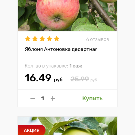
6 отзывов
Яблоня Антоновка десертная
Кол-во в упаковке:
1 саж
16.49
25.99
руб
руб
Купить
АКЦИЯ