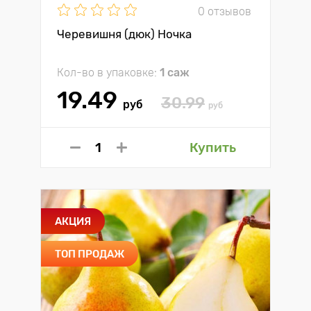
0 отзывов
Черевишня (дюк) Ночка
Кол-во в упаковке:
1 саж
19.49
30.99
руб
руб
Купить
АКЦИЯ
ТОП ПРОДАЖ