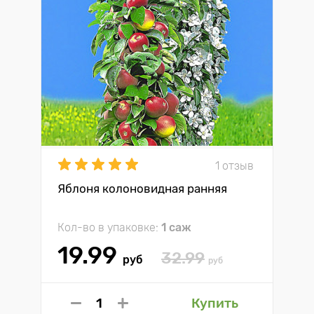
1 отзыв
Яблоня колоновидная ранняя
Кол-во в упаковке:
1 саж
19.99
32.99
руб
руб
Купить