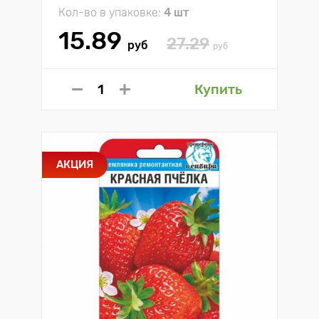
Кол-во в упаковке:
4 шт
15.89
27.29
руб
руб
Купить
АКЦИЯ