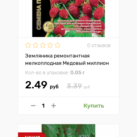
0 отзывов
Земляника ремонтантная
мелкоплодная Медовый миллион
Уральский дачник
Кол-во в упаковке:
0.05 г
2.49
3.39
руб
руб
Купить