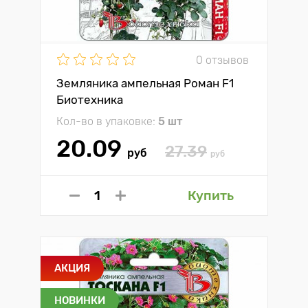
0 отзывов
Земляника ампельная Роман F1
Биотехника
Кол-во в упаковке:
5 шт
20.09
27.39
руб
руб
Купить
АКЦИЯ
НОВИНКИ