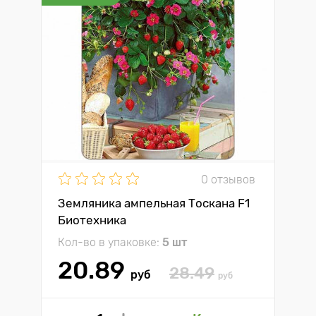
0 отзывов
Земляника ампельная Тоскана F1
Биотехника
Кол-во в упаковке:
5 шт
20.89
28.49
руб
руб