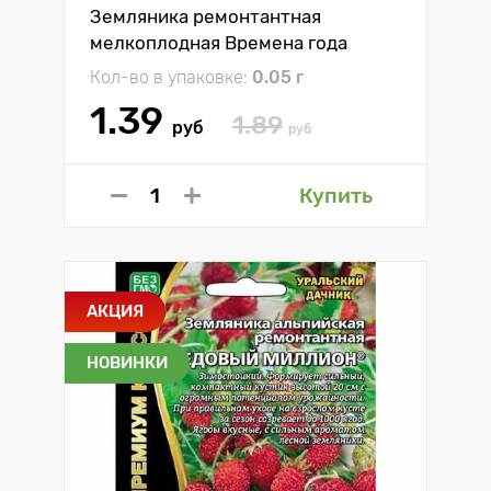
Земляника ремонтантная
мелкоплодная Времена года
Уральский дачник
Кол-во в упаковке:
0.05 г
1.39
1.89
руб
руб
Купить
АКЦИЯ
НОВИНКИ