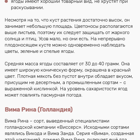
ягоды имеют хороший товарный вид, не хрустят при
раскусывании.
Несмотря на то, что куст растения достаточно высок, он
занимает небольшую площадь. Цветоносы располагаются
выше листьев, поэтому их следует защищать от жаркого
солнца и птиц. Усов мало, но они есть. На непрерывно
плодоносящем кусте можно одновременно наблюдать
цветы, зеленые и спелые ягоды.
Средняя масса ягоды составляет от 30 до 40 грамм. Она
имеет широкую коническую форму, окрашена в красный
цвет. Плотная мякоть без пустот внутри обладает вкусом,
присущим не десертным, а промышленным сортам – с
выраженной кислинкой. На уровень сахаристости ягод
может повлиять пасмурная погода.
Вима Рина (Голландия)
Вима Рина – сорт, выведенный специалистами
голландской компании «Виссерс». Исходными сортами
являлись Викода и Вима Занда. Серия «Вима», созданная
этой компанией, помимо Вима Рина, включает ещё два