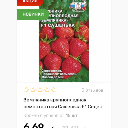
АКЦИЯ
НОВИНКИ
0 отзывов
Земляника крупноплодная
ремонтантная Сашенька F1 Седек
Кол-во в упаковке:
15 шт
6.69
11.39