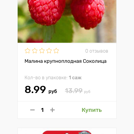
0 отзывов
Малина крупноплодная Соколица
Кол-во в упаковке:
1 саж
8.99
13.99
руб
руб
Купить