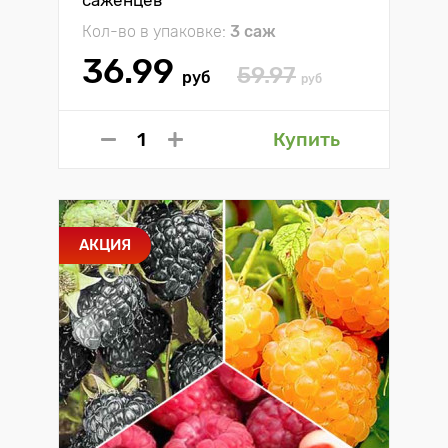
Кол-во в упаковке:
3 саж
36.99
59.97
руб
руб
Купить
АКЦИЯ