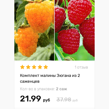
1 отзыв
Комплект малины Зюгана из 2
саженцев
Кол-во в упаковке:
2 саж
21.99
37.98
руб
руб