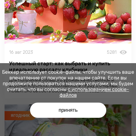
16 авг 2023
5281
Успешный старт: как выбрать и купить
идеальную рассаду клубники
Беккер использует cookie-файлы, чтобы улучшить ваше
впечатление от покупок на нашем сайте. Если вы
Для получения большого урожая качественной и
продолжите пользоваться нашими услугами, мы будем
вкусной клубники необходимо, в первую очередь,
считать, что вы согласны
с использованием cookie-
правильно выбрать рассаду. Время посадки,
файлов
дальнейший уход, подкормки и обработки
сформируют вторую половину успеха.
принять
ЯГОДНИК