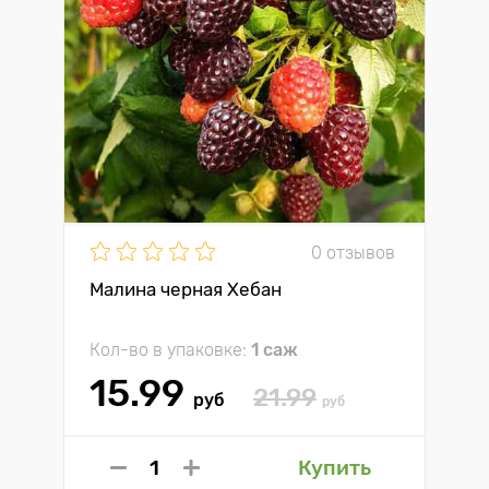
0 отзывов
Малина черная Хебан
Кол-во в упаковке:
1 саж
15.99
21.99
руб
руб
Купить