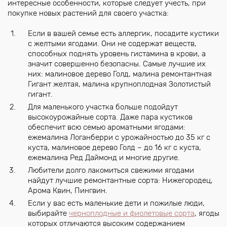
интересные особенности, которые следует учесть, при
покупке новых растений для своего участка:
Если в вашей семье есть аллергик, посадите кустики
с желтыми ягодами. Они не содержат веществ,
способных поднять уровень гистамина в крови, а
значит совершенно безопасны. Самые лучшие их
них: малиновое дерево Голд, малина ремонтантная
Гигант желтая, малина крупноплодная Золотистый
гигант.
Для маленького участка больше подойдут
высокоурожайные сорта. Даже пара кустиков
обеспечит всю семью ароматными ягодами:
ежемалина Логанберри с урожайностью до 35 кг с
куста, малиновое дерево Голд – до 16 кг с куста,
ежемалина Ред Даймонд и многие другие.
Любители долго лакомиться свежими ягодами
найдут лучшие ремонтантные сорта: Нижегородец,
Арома Квин, Пингвин.
Если у вас есть маленькие дети и пожилые люди,
выбирайте
черноплодные и фиолетовые сорта
, ягоды
которых отличаются высоким содержанием