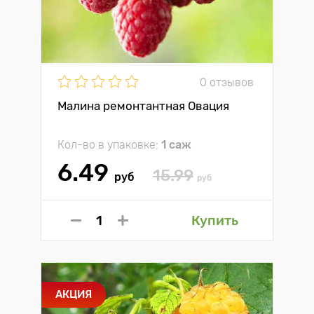
0 отзывов
Малина ремонтантная Овация
Кол-во в упаковке:
1 саж
6.49
15.99
руб
руб
Купить
АКЦИЯ