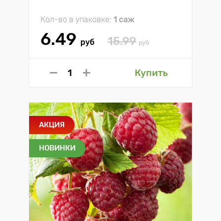
Кол-во в упаковке:
1 саж
6.49
15.99
руб
руб
Купить
АКЦИЯ
НОВИНКИ