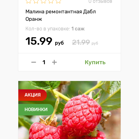
0 отзывов
Малина ремонтантная Дабл
Оранж
Кол-во в упаковке:
1 саж
15.99
21.99
руб
руб
Купить
АКЦИЯ
НОВИНКИ