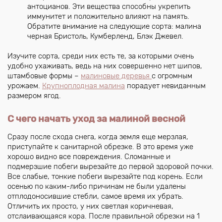
антоцианов. Эти вещества способны укрепить
иммунитет и положительно влияют на память.
Обратите внимание на следующие сорта: малина
черная Бристоль, Кумберленд, Блэк Джевел.
Изучите сорта, среди них есть те, за которыми очень
удобно ухаживать, ведь на них совершенно нет шипов,
штамбовые формы –
малиновые деревья
с огромным
урожаем.
Крупноплодная малина
порадует невиданным
размером ягод.
С чего начать уход за малиной весной
Сразу после схода снега, когда земля еще мерзлая,
приступайте к санитарной обрезке. В это время уже
хорошо видно все повреждения. Сломанные и
подмерзшие побеги вырезайте до первой здоровой почки.
Все слабые, тонкие побеги вырезайте под корень. Если
осенью по каким-либо причинам не были удалены
отплодоносившие стебли, самое время их убрать.
Отличить их просто, у них светлая коричневая,
отслаивающаяся кора. После правильной обрезки на 1