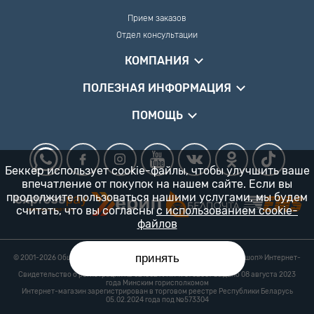
Прием заказов
Отдел консультации
КОМПАНИЯ
ПОЛЕЗНАЯ ИНФОРМАЦИЯ
ПОМОЩЬ
Беккер использует cookie-файлы, чтобы улучшить ваше
впечатление от покупок на нашем сайте. Если вы
продолжите пользоваться нашими услугами, мы будем
считать, что вы согласны
с использованием cookie-
файлов
принять
© 2001-2026 Общество с ограниченной ответственностью «Гарденшоп» Интернет-
магазин «БЕККЕР™» 24/7
Свидетельство о регистрации № 0218821 УНП 193702687 выдано 08 августа 2023
года Минским горисполкомом
Интернет-магазин зарегистрирован в торговом реестре Республики Беларусь
05.02.2024 года под №573304