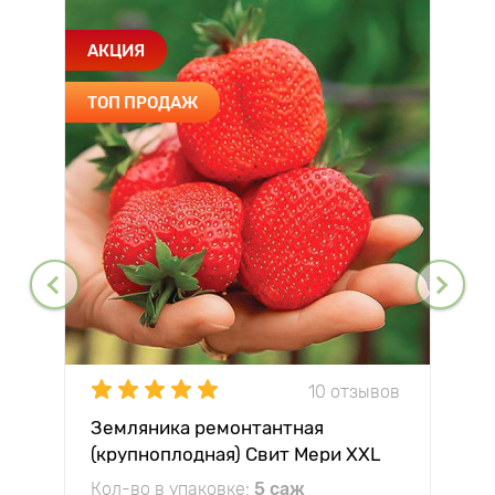
АКЦИЯ
ТОП ПРОДАЖ
10 отзывов
Земляника ремонтантная
(крупноплодная) Свит Мери XXL
Кол-во в упаковке:
5 саж