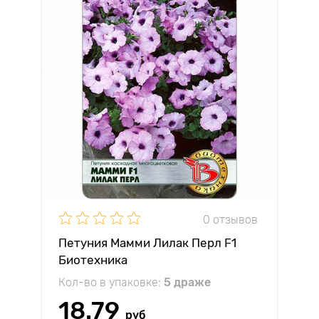
0 отзывов
Петуния Мамми Лилак Перл F1
Биотехника
Кол-во в упаковке:
5 драже
18.79
руб