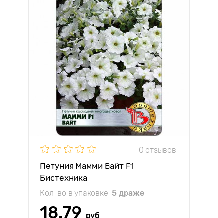
0 отзывов
Петуния Мамми Вайт F1
Биотехника
Кол-во в упаковке:
5 драже
18.79
руб