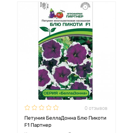
0 отзывов
Петуния БеллаДонна Блю Пикоти
F1 Партнер