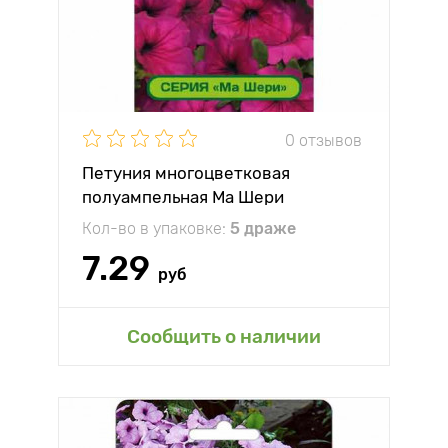
0 отзывов
Петуния многоцветковая
полуампельная Ма Шери
Патриция F1 Партнер
Кол-во в упаковке:
5 драже
7.29
руб
Сообщить о наличии