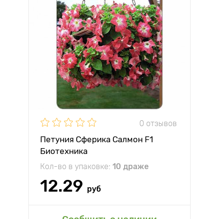
0 отзывов
Петуния Сферика Салмон F1
Биотехника
Кол-во в упаковке:
10 драже
12.29
руб