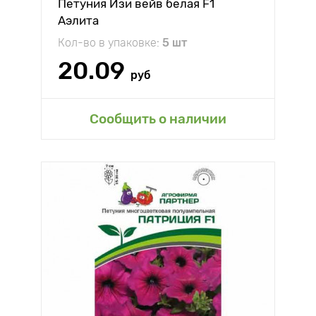
Петуния Изи вейв белая F1
Аэлита
Кол-во в упаковке:
5 шт
20.09
руб
Сообщить о наличии