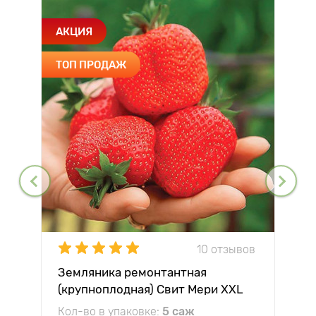
АКЦИЯ
ТОП ПРОДАЖ
10 отзывов
Земляника ремонтантная
(крупноплодная) Свит Мери XXL
Кол-во в упаковке:
5 саж