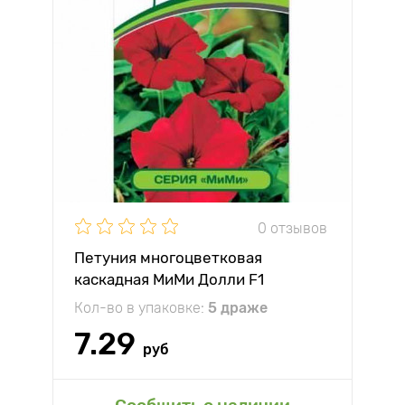
0 отзывов
Петуния многоцветковая
каскадная МиМи Долли F1
Партнер
Кол-во в упаковке:
5 драже
7.29
руб