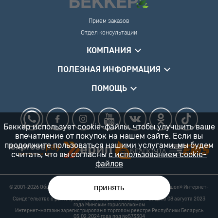
Прием заказов
Отдел консультации
КОМПАНИЯ
ПОЛЕЗНАЯ ИНФОРМАЦИЯ
ПОМОЩЬ
Беккер использует cookie-файлы, чтобы улучшить ваше
впечатление от покупок на нашем сайте. Если вы
продолжите пользоваться нашими услугами, мы будем
считать, что вы согласны
с использованием cookie-
файлов
принять
© 2001-2026 Общество с ограниченной ответственностью «Гарденшоп» Интернет-
магазин «БЕККЕР™» 24/7
Свидетельство о регистрации № 0218821 УНП 193702687 выдано 08 августа 2023
года Минским горисполкомом
Интернет-магазин зарегистрирован в торговом реестре Республики Беларусь
05.02.2024 года под №573304