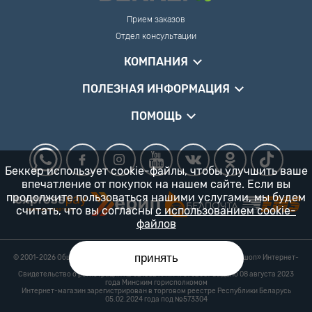
Прием заказов
Отдел консультации
КОМПАНИЯ
ПОЛЕЗНАЯ ИНФОРМАЦИЯ
ПОМОЩЬ
Беккер использует cookie-файлы, чтобы улучшить ваше
впечатление от покупок на нашем сайте. Если вы
продолжите пользоваться нашими услугами, мы будем
считать, что вы согласны
с использованием cookie-
файлов
принять
© 2001-2026 Общество с ограниченной ответственностью «Гарденшоп» Интернет-
магазин «БЕККЕР™» 24/7
Свидетельство о регистрации № 0218821 УНП 193702687 выдано 08 августа 2023
года Минским горисполкомом
Интернет-магазин зарегистрирован в торговом реестре Республики Беларусь
05.02.2024 года под №573304