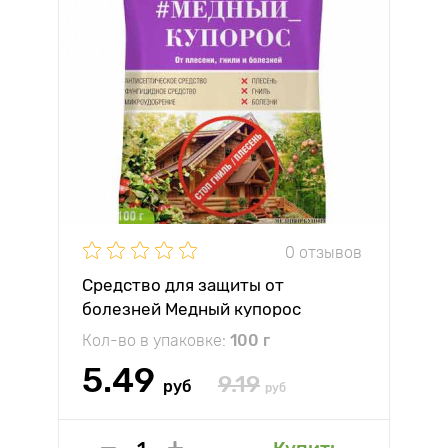
0 отзывов
Средство для защиты от
болезней Медный купорос
Октябрина Апрелевна
Кол-во в упаковке:
100 г
5.49
9.19
руб
руб