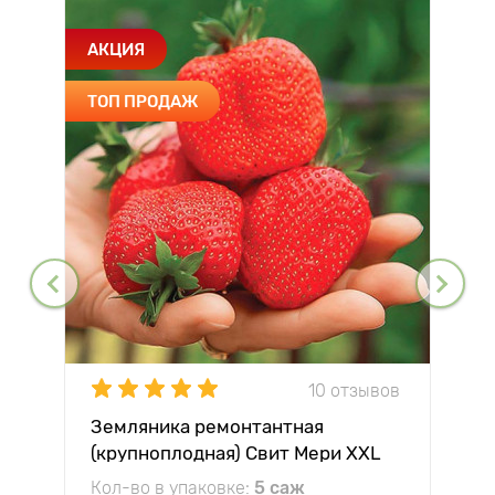
АКЦИЯ
ТОП ПРОДАЖ
10 отзывов
Земляника ремонтантная
(крупноплодная) Свит Мери XXL
Кол-во в упаковке:
5 саж