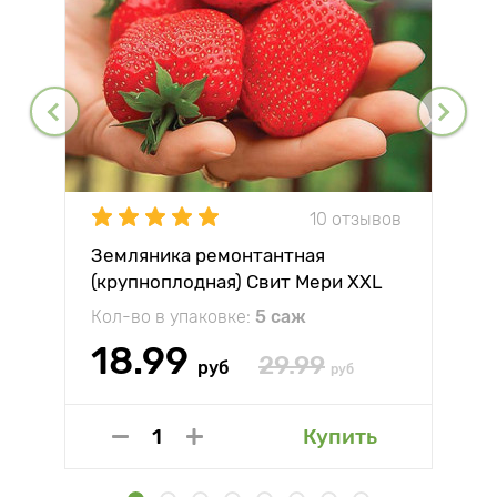
10 отзывов
Земляника ремонтантная
(крупноплодная) Свит Мери XXL
Кол-во в упаковке:
5 саж
18.99
29.99
руб
руб
Купить