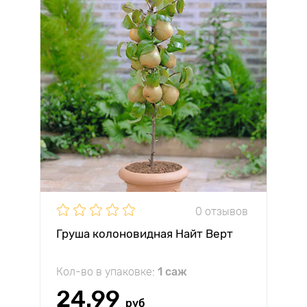
0 отзывов
Груша колоновидная Найт Верт
Кол-во в упаковке:
1 саж
24.99
руб