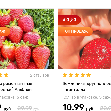
АКЦИЯ
ДАЖ
ТОП ПРОДАЖ
12 отзывов
а ремонтантная
Земляника (крупноплод
лодная) Альбион
Гигантелла
упаковке:
5 саж
Кол-во в упаковке:
5 саж
9
10.99
29.99
22.
руб
руб
руб