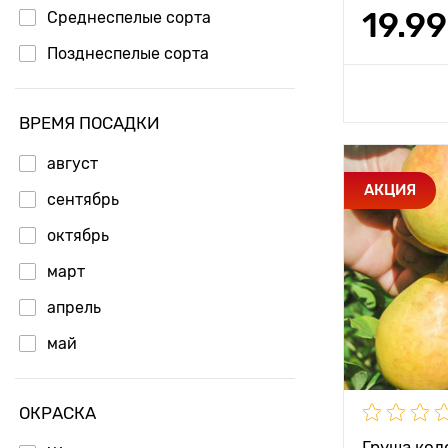
19.99
Среднеспелые сорта
Позднеспелые сорта
Доб
ВРЕМЯ ПОСАДКИ
август
Особенност
АКЦИЯ
сентябрь
октябрь
Высота рас
март
Растояние 
апрель
растениям
май
Местополо
Морозостой
ОКРАСКА
Период соз
Груша кол