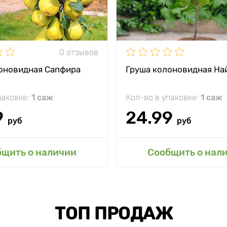
жение
солнечное место
Местоположение
солн
кость
минус 30°С
Морозостойкость
0 отзывов
ревания
среднеспелый
Период созревания
ср
оновидная Сапфира
Груша колоновидная На
ь
10 - 15 кг с растения
Урожайность
6 - 8 к
паковке:
1 саж
Кол-во в упаковке:
1 саж
200 - 300 г
Вес плода
9
24.99
руб
руб
авить в мой сад
Добавить в мой 
бщить о наличии
Сообщить о нал
ТОП ПРОДАЖ