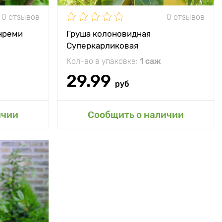
минус 32°С
0 отзывов
0 отзывов
еднеспелый
нреми
Груша колоновидная
г с растения
Суперкарликовая
Кол-во в упаковке:
1 саж
300 - 400 г
29.99
руб
сад
Добавить в мой сад
ичии
Сообщить о наличии
тный вкус с
ыраженным
м ароматом
180 - 200 см
70 - 100 см