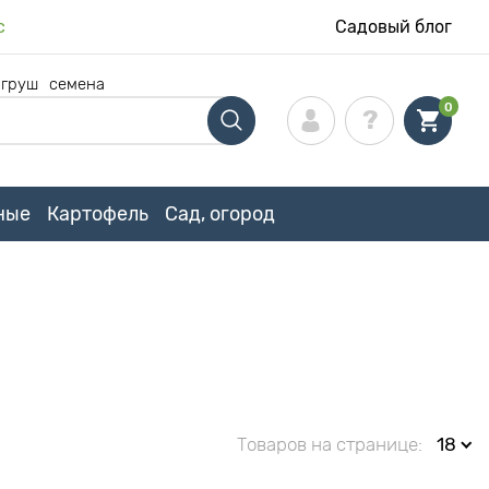
с
Садовый блог
 груш
семена
0
ные
Картофель
Сад, огород
Товаров на странице:
18