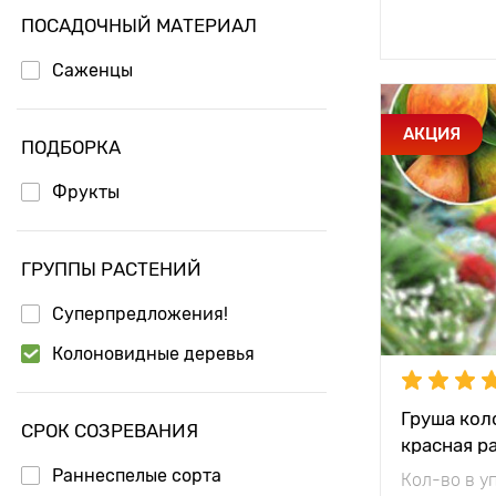
Доб
ПОСАДОЧНЫЙ МАТЕРИАЛ
Яблоня осенние сорта
Саженцы
Особенност
АКЦИЯ
ПОДБОРКА
Фрукты
Высота рас
Растояние 
растениям
ГРУППЫ РАСТЕНИЙ
Местополо
Суперпредложения!
Колоновидные деревья
Морозостой
Период соз
Груша кол
СРОК СОЗРЕВАНИЯ
красная р
Урожайност
Раннеспелые сорта
Кол-во в у
Вес плода