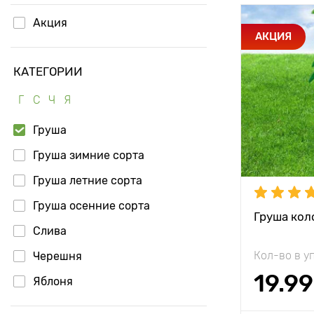
Акция
Особенност
АКЦИЯ
КАТЕГОРИИ
Высота рас
Г
С
Ч
Я
Растояние 
растениям
Груша
Местополо
Груша зимние сорта
Морозостой
Груша летние сорта
Период соз
Груша осенние сорта
Груша кол
Слива
Урожайност
Кол-во в у
Черешня
Вес плода
19.99
Яблоня
Яблоня летние сорта