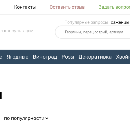
я
Контакты
Оставить отзыв
Задать вопро
Популярные запросы
саженцы
л консультации
е
Ягодные
Виноград
Розы
Декоративка
Хвой
И
:
по популярности