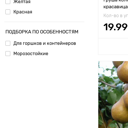
Желтая
красавица
Урожайност
Красная
Кол-во в у
Вес плода
19.99
ПОДБОРКА ПО ОСОБЕННОСТЯМ
Для горшков и контейнеров
Доб
Морозостойкие
Особенност
Высота рас
Растояние 
растениям
Местополо