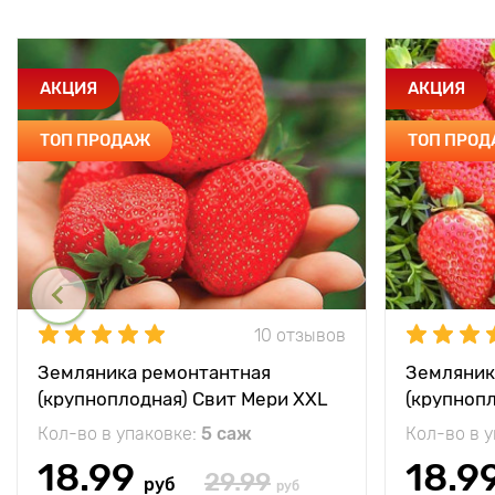
АКЦИЯ
АКЦИЯ
ТОП ПРОДАЖ
ТОП ПРО
10 отзывов
Земляника ремонтантная
Земляник
(крупноплодная) Свит Мери XXL
(крупноп
Кол-во в упаковке:
5 саж
Кол-во в 
18.99
18.9
29.99
руб
руб