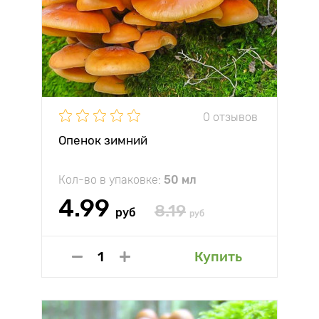
0 отзывов
Опенок зимний
Кол-во в упаковке:
50 мл
4.99
8.19
руб
руб
Купить