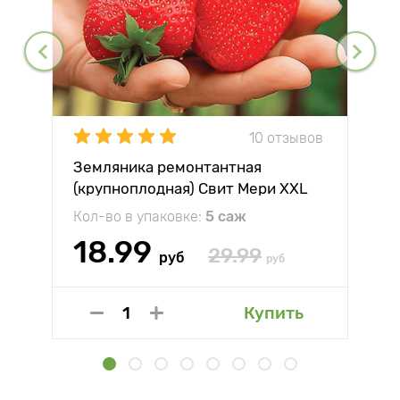
10 отзывов
Земляника ремонтантная
(крупноплодная) Свит Мери XXL
Кол-во в упаковке:
5 саж
18.99
29.99
руб
руб
Купить