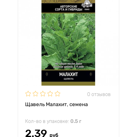
0 отзывов
Щавель Малахит, семена
Кол-во в упаковке:
0.5 г
2.39
руб