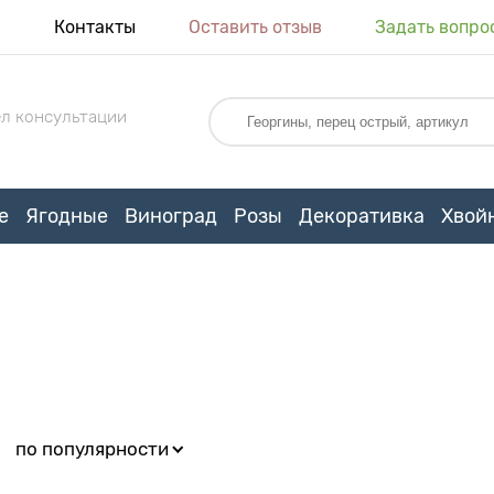
я
Контакты
Оставить отзыв
Задать вопро
л консультации
е
Ягодные
Виноград
Розы
Декоративка
Хвой
:
по популярности