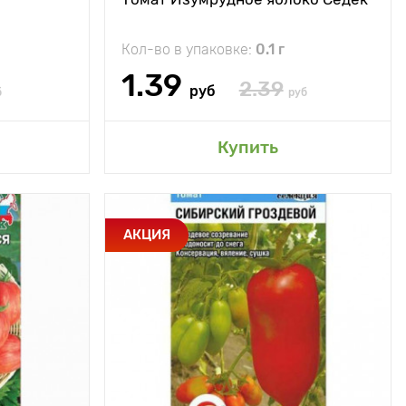
Вес плода
250 - 300 г
100 - 130 г
Кол-во в упаковке:
0.1 г
1.39
2.39
руб
б
руб
сад
Добавить в мой сад
Купить
Сочетание
Особенности
Хорошо
АКЦИЯ
еспелости и
приспособлен к
высокой
тяжелым
рожайности,
климатическим
оративность
условиям северных
регионов
60 - 70 см
Высота растения
80 - 90 см
50 х 50 см
Растояние между
50 х 50 см
растениями
ытый грунт,