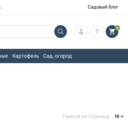
с
Садовый блог
0
ные
Картофель
Сад, огород
Товаров на странице:
18