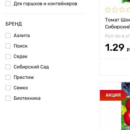
Период соз
Для горшков и контейнеров
Урожайност
Томат Шок
БРЕНД
Сибирский
Вес плода
Аэлита
Кол-во в у
1.29
Поиск
р
Седек
Доб
Сибирский Сад
Престиж
Семко
Особенност
АКЦИЯ
Биотехника
Уральский дачник
Партнер
Высота рас
Гавриш