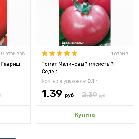
рвирования
кусочками в
Высота растения
100 - 150 см
венном соку
Растояние между
50 х 50 см
200 - 220 см
растениями
50 х 50 см
Местоположение
открытый грунт,
парник, теплица
ытый грунт,
0 отзывов
1 отзыв
Период созревания
Среднеспелый (110 -
ик, теплица
115 дней)
т Гавриш
Томат Малиновый мясистый
елый (115 -
Седек
Урожайность
17 - 22 кг/м2
120 дней)
Кол-во в упаковке:
0.1 г
Вес плода
200 - 300 г
кг с растения
1.39
2.39
руб
б
руб
400 - 800 г
сад
Добавить в мой сад
Купить