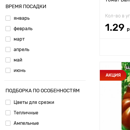
ВРЕМЯ ПОСАДКИ
Вес плода
Кол-во в у
январь
1.29
февраль
р
март
Доб
апрель
май
июнь
Особенност
АКЦИЯ
Высота рас
ПОДБОРКА ПО ОСОБЕННОСТЯМ
Растояние 
Цветы для срезки
растениям
Тепличные
Местополо
Ампельные