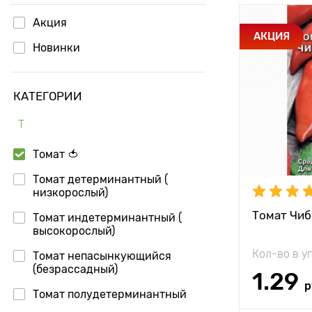
Акция
Особенност
АКЦИЯ
Новинки
Высота рас
КАТЕГОРИИ
Растояние 
растениям
Т
Местополо
Томат 🍅
Период соз
Томат детерминантный (
низкорослый)
Урожайност
Томат Чиб
Томат индетерминантный (
высокорослый)
Вес плода
Кол-во в у
Томат непасынкующийся
(безрассадный)
1.29
р
Томат полудетерминантный