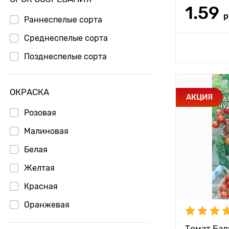
1.59
Растояние 
р
растениям
Раннеспелые сорта
Местополо
Среднеспелые сорта
Доб
Позднеспелые сорта
Период соз
ОКРАСКА
Урожайност
Особенност
АКЦИЯ
Розовая
Вес плода
Высота рас
Малиновая
Растояние 
Белая
растениям
Желтая
Местополо
Красная
Период соз
Оранжевая
Урожайност
Томат Бал