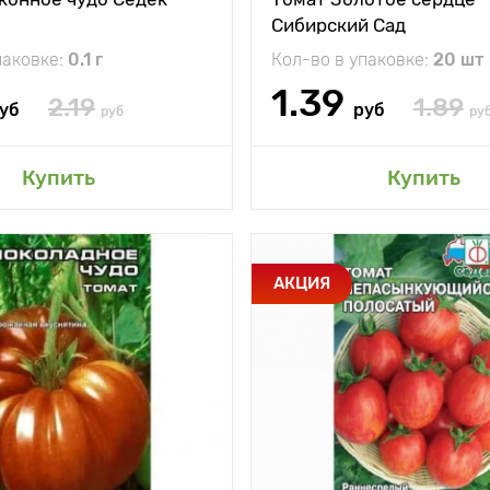
Сибирский Сад
15 - 20 г
Вес плода
паковке:
0.1 г
Кол-во в упаковке:
20 шт
1.39
2.19
1.89
уб
руб
руб
ру
авить в мой сад
Добавить в мой 
Купить
Купить
и
Крупные
Особенности
АКЦИЯ
шоколадные плоды
ранн
у
тения
80 - 150 см
дек
между
50 х 50 см
Высота растения
и
Растояние между
жение
открытый грунт,
растениями
парник, теплица
Местоположение
откр