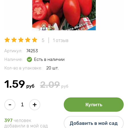
5
1 отзыв
Артикул:
74253
Наличие:
Есть в наличии
Кол-во в упаковке:
20 шт.
1.59
2.09
руб
руб
-
+
Купить
397
человек
Добавить в мой сад
добавили в мой сад