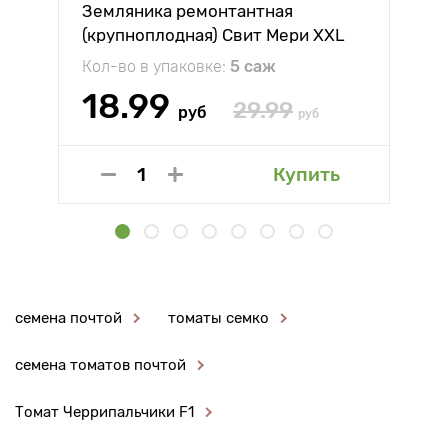
Земляника ремонтантная
(крупноплодная) Свит Мери XXL
Кол-во в упаковке:
5 саж
18.99
29.99
руб
руб
Купить
семена почтой
томаты семко
семена томатов почтой
Томат Черрипальчики F1