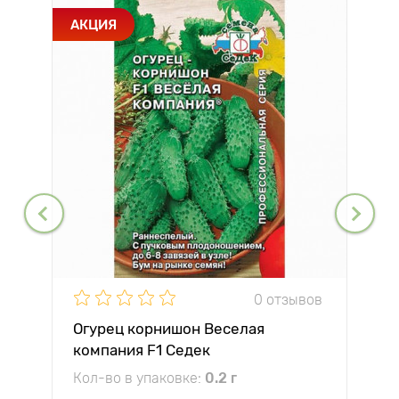
АКЦИЯ
0 отзывов
Огурец корнишон Веселая
компания F1 Седек
Кол-во в упаковке:
0.2 г