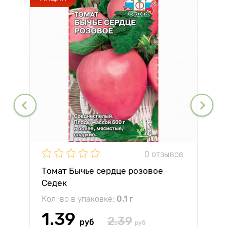
0 отзывов
Томат Бычье сердце розовое
Седек
Кол-во в упаковке:
0.1 г
1.39
2.39
руб
руб