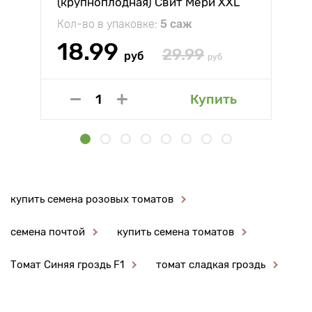
(крупноплодная) Свит Мери XXL
Кол-во в упаковке:
5 саж
18.99
29.99
руб
руб
Купить
купить семена розовых томатов
семена почтой
купить семена томатов
Томат Синяя гроздь F1
томат сладкая гроздь