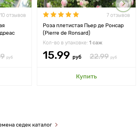
10 отзывов
7 отзывов
ая
Роза плетистая Пьер де Ронсар
ндреас
(Pierre de Ronsard)
Кол-во в упаковке:
1 саж
15.99
99
22.99
руб
руб
руб
Купить
емена седек каталог