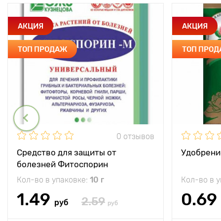
АКЦИЯ
АКЦИЯ
ТОП ПРОДАЖ
ТОП ПРО
0 отзывов
Средство для защиты от
Удобрени
болезней Фитоспорин
Кол-во в упаковке:
10 г
Кол-во в 
1.49
0.69
2.59
руб
руб