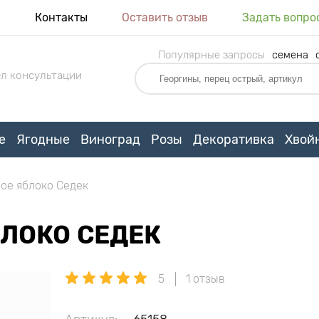
я
Контакты
Оставить отзыв
Задать вопро
Популярные запросы
семена
л консультации
е
Ягодные
Виноград
Розы
Декоративка
Хвой
ое яблоко Седек
ЛОКО СЕДЕК
5
1 отзыв