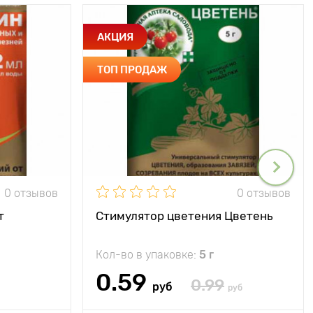
АКЦИЯ
ТОП ПРОДАЖ
0 отзывов
0 отзывов
т
Стимулятор цветения Цветень
Кол-во в упаковке:
5 г
0.59
0.99
руб
руб