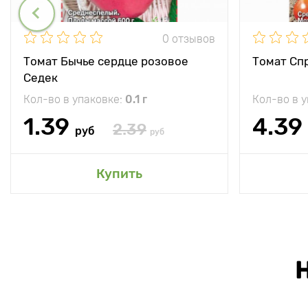
0 отзывов
Томат Бычье сердце розовое
Томат Спр
Седек
Кол-во в упаковке:
0.1 г
Кол-во в 
1.39
4.39
2.39
руб
руб
Купить