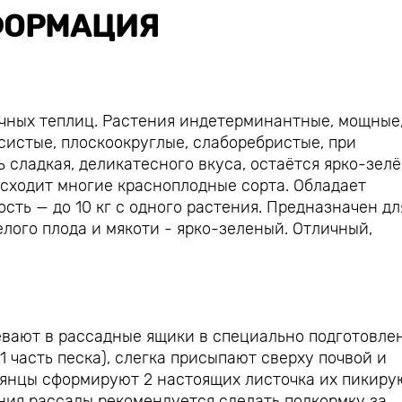
ОРМАЦИЯ
очных теплиц. Растения индетерминантные, мощные
мясистые, плоскоокруглые, слаборебристые, при
 сладкая, деликатесного вкуса, остаётся ярко-зел
осходит многие красноплодные сорта. Обладает
ть — до 10 кг с одного растения. Предназначен дл
лого плода и мякоти - ярко-зеленый. Отличный,
вают в рассадные ящики в специально подготовле
 1 часть песка), слегка присыпают сверху почвой и
еянцы сформируют 2 настоящих листочка их пикиру
ния рассады рекомендуется сделать подкормку за