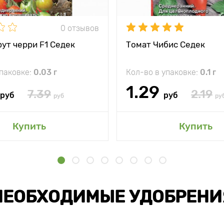
0 отзывов
ут черри F1 Седек
Томат Чибис Седек
упаковке:
0.03 г
Кол-во в упаковке:
0.1 г
1.29
7.39
2.19
руб
руб
руб
ру
Купить
Купить
НЕОБХОДИМЫЕ УДОБРЕНИ