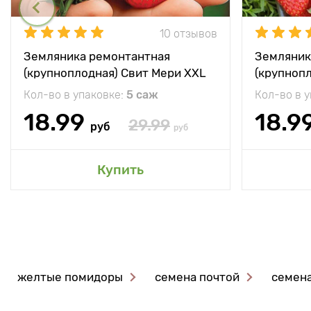
10 отзывов
Земляника ремонтантная
Земляник
(крупноплодная) Свит Мери XXL
(крупноп
Кол-во в упаковке:
5 саж
Кол-во в 
18.99
18.9
29.99
руб
руб
Купить
желтые помидоры
семена почтой
семена