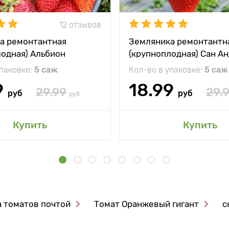
12 отзывов
а ремонтантная
Земляника ремонтантн
лодная) Альбион
(крупноплодная) Сан А
упаковке:
5 саж
Кол-во в упаковке:
5 саж
9
18.99
29.99
29.
руб
руб
руб
Купить
Купить
 томатов почтой
Томат Оранжевый гигант
с