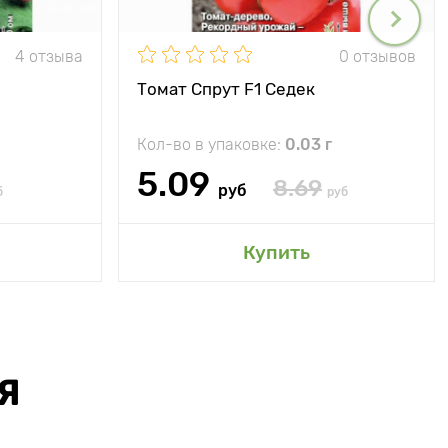
4 отзыва
0 отзывов
Томат Спрут F1 Седек
Кол-во в упаковке:
0.03 г
5.09
8.69
руб
б
руб
Купить
Я