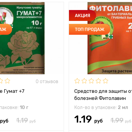
АКЦИЯ
ДАЖ
ТОП ПРОДАЖ
0 отзывов
е Гумат +7
Средство для защиты о
болезней Фитолавин
упаковке:
10 г
Кол-во в упаковке:
2 мл
1.19
1.19
1.99
руб
руб
руб
руб