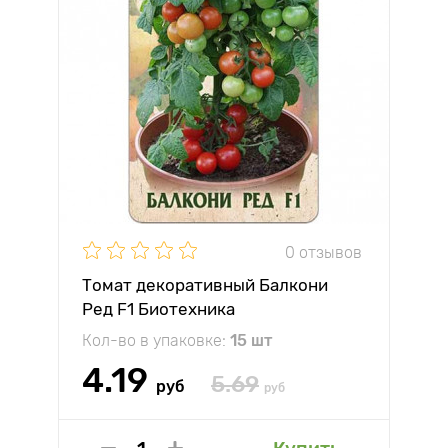
0 отзывов
Томат декоративный Балкони
Ред F1 Биотехника
Кол-во в упаковке:
15 шт
4.19
5.69
руб
руб