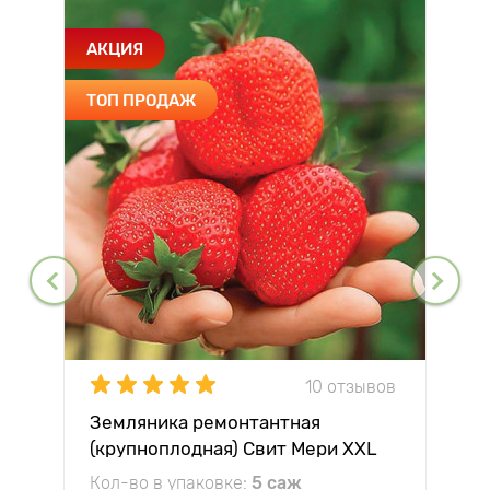
АКЦИЯ
ТОП ПРОДАЖ
10 отзывов
Земляника ремонтантная
(крупноплодная) Свит Мери XXL
Кол-во в упаковке:
5 саж