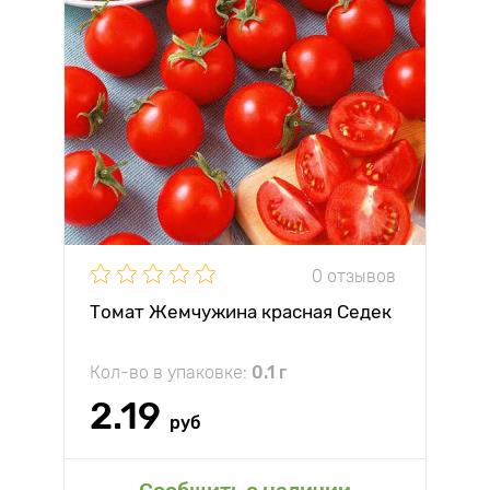
0 отзывов
Томат Жемчужина красная Седек
Кол-во в упаковке:
0.1 г
2.19
руб