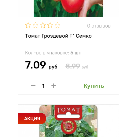
0 отзывов
Томат Гроздевой F1 Семко
Кол-во в упаковке:
5 шт
7.09
8.99
руб
руб
Купить
АКЦИЯ