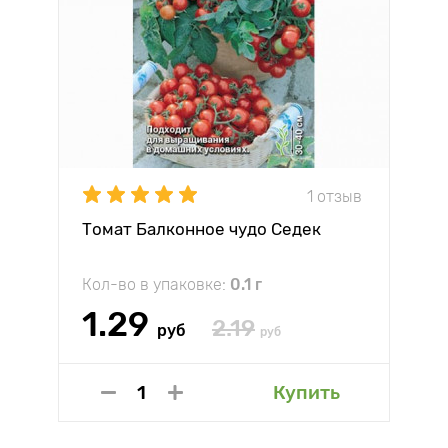
1 отзыв
Томат Балконное чудо Седек
Кол-во в упаковке:
0.1 г
1.29
2.19
руб
руб
Купить