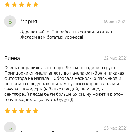
Б
Мария
16 июн 2022
Здравствуйте. Спасибо, что оставили отзыв.
Желаем вам богатых урожаев!
Елена
22 мар 2021
Очень понравился этот сорт! Летом посадили в грунт.
Помидорки снимали вплоть до начала октября и никакая
фитофтора не напала... Оборвала несколько пасынков и
поставила в воду, так они там пустили корни, завели и
завязал помидоры (в банке с водой, на улице, в
сентябре...) плоды были больше 3х см, ну может 4!в этом
году посадим ещё, пусть будут:))
Б
23 мар 2021