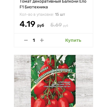
Томат декоративный Балкони Ело
F1 Биотехника
Кол-во в упаковке:
15 шт
4.19
5.69
руб
руб
Купить