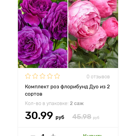
0 отзывов
Комплект роз флорибунд Дуо из 2
сортов
Кол-во в упаковке:
2 саж
30.99
45.98
руб
руб