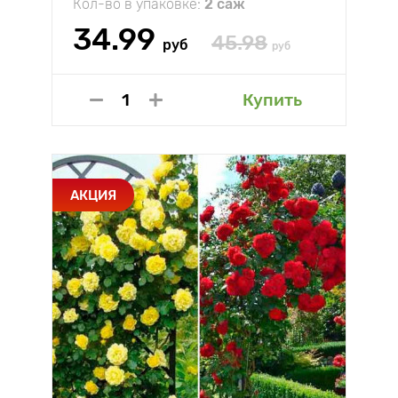
Кол-во в упаковке:
2 саж
34.99
45.98
руб
руб
Купить
АКЦИЯ