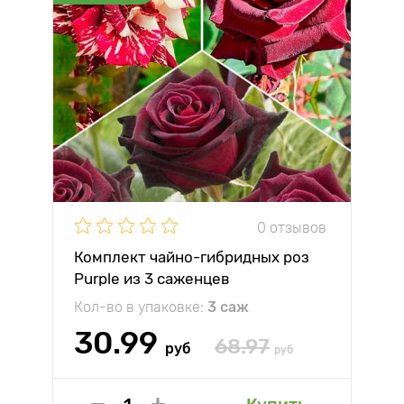
0 отзывов
Комплект чайно-гибридных роз
Purple из 3 саженцев
Кол-во в упаковке:
3 саж
30.99
68.97
руб
руб