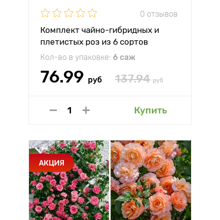
0 отзывов
Комплект чайно-гибридных и
плетистых роз из 6 сортов
Кол-во в упаковке:
6 саж
76.99
137.94
руб
руб
Купить
АКЦИЯ