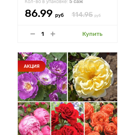
Кол-во в упаковке:
5 саж
86.99
114.95
руб
руб
Купить
АКЦИЯ