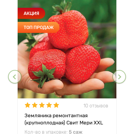
АКЦИЯ
ТОП ПРОДАЖ
10 отзывов
Земляника ремонтантная
(крупноплодная) Свит Мери XXL
Кол-во в упаковке:
5 саж