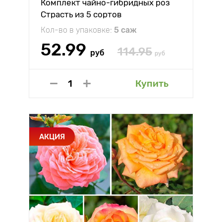
Комплект чайно-гибридных роз
Страсть из 5 сортов
Кол-во в упаковке:
5 саж
52.99
114.95
руб
руб
Купить
АКЦИЯ