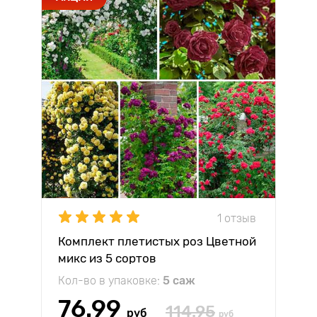
1 отзыв
Комплект плетистых роз Цветной
микс из 5 сортов
Кол-во в упаковке:
5 саж
76.99
114.95
руб
руб