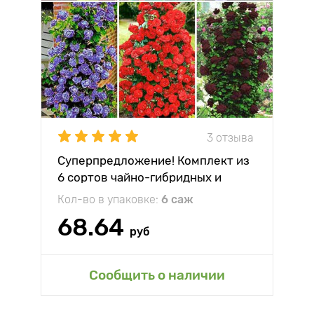
3 отзыва
Суперпредложение! Комплект из
6 сортов чайно-гибридных и
плетистых роз
Кол-во в упаковке:
6 саж
68.64
руб
Сообщить о наличии