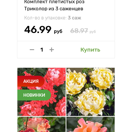
Комплект плетистых роз
Триколор из 3 саженцев
Кол-во в упаковке:
3 саж
46.99
68.97
руб
руб
Купить
АКЦИЯ
НОВИНКИ