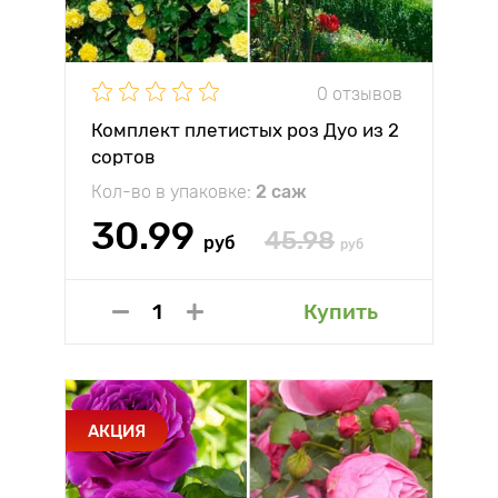
0 отзывов
Комплект плетистых роз Дуо из 2
сортов
Кол-во в упаковке:
2 саж
30.99
45.98
руб
руб
Купить
АКЦИЯ