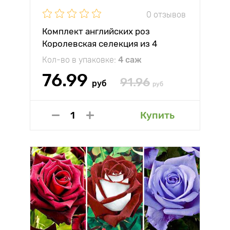
0 отзывов
Комплект английских роз
Королевская селекция из 4
сортов
Кол-во в упаковке:
4 саж
76.99
91.96
руб
руб
Купить